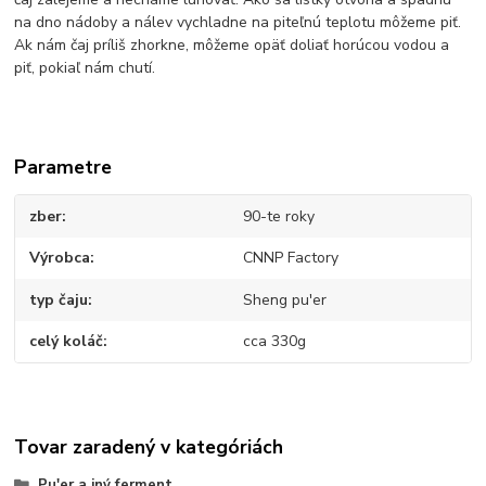
na dno nádoby a nálev vychladne na piteľnú teplotu môžeme piť.
Ak nám čaj príliš zhorkne, môžeme opäť doliať horúcou vodou a
piť, pokiaľ nám chutí.
Parametre
zber
90-te roky
Výrobca
CNNP Factory
typ čaju
Sheng pu'er
celý koláč
cca 330g
Tovar zaradený v kategóriách
Pu'er a iný ferment