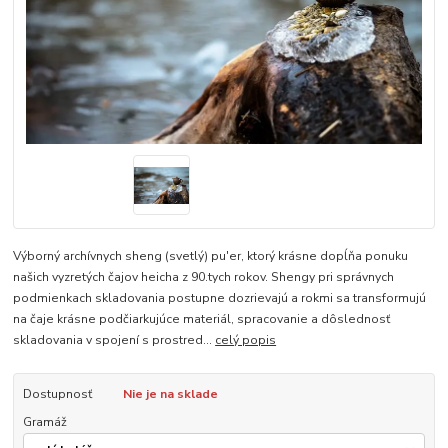
Výborný archívnych sheng (svetlý) pu'er, ktorý krásne dopĺňa ponuku
našich vyzretých čajov heicha z 90.tych rokov. Shengy pri správnych
podmienkach skladovania postupne dozrievajú a rokmi sa transformujú
na čaje krásne podčiarkujúce materiál, spracovanie a dôslednosť
skladovania v spojení s prostred...
celý popis
Dostupnosť
Nie je na sklade
Gramáž