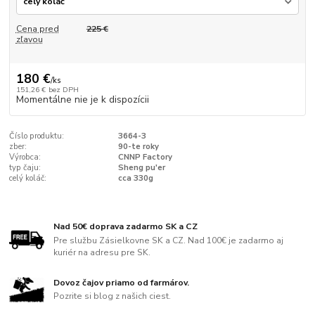
Cena pred
225 €
zľavou
180 €
/
ks
151,26 €
bez DPH
Momentálne nie je k dispozícii
Číslo produktu:
3664-3
zber:
90-te roky
Výrobca:
CNNP Factory
typ čaju:
Sheng pu'er
celý koláč:
cca 330g
Nad 50€ doprava zadarmo SK a CZ
Pre službu Zásielkovne SK a CZ. Nad 100€ je zadarmo aj
kuriér na adresu pre SK.
Dovoz čajov priamo od farmárov.
Pozrite si blog z našich ciest.