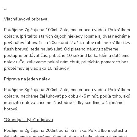
...
Viacnálevová príprava
Použijeme 7g čaju na 100ml. Zalejeme vriacou vodou. Po krátkom
oplachu(pri takto starých čajoch niekedy robíme aj dva) necháme
prvý nálev lúhovať cca 20sekúnd. 2 až 4 nálev robíme krátke (tzv.
flash brews), teda naliať-zliať. Od piateho nálevu začneme
postupne pridávať čas, približne 10 sekúnd ku každému ďalšiemu
nálevu. Čaj zalievame pokiaľ nám chutí, pri týchto pomeroch bez
problémov aj viac ako 10 nálevov.
Príprava na jeden nálev
Použijeme 3g čaju na 200ml. Zalejeme vriacou vodou. Po krátkom
oplachu necháme čaj lúhovať po dobu 4-5 minút, podľa toho, akú
intenzitu nálevu chceme. Následne lístky scedíme a čaj máme
hotový.
"Grandpa-style" príprava
Použijeme 2g čaju na 200ml pohár či misku. Po krátkom oplachu
čaj zalejeme a necháme lúhovať. Ako sa lístky otvoria a spadnú