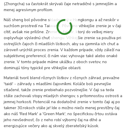
(Zhongcha) sa častokrát skrývali čaje netradičné s jemnejším a
menej agresívnym profilom.
Náš sheng bol pôvodne skladovaný v Hongkongu a až neskôr v
suchšom prostredí na Taiwane. Pôvodne vlhkejšie zrenie je v čaji
cítiť, avšak nie prílišne. Zrenie je faktor, ktorý do veľkej miery
ovplyvňuje výslednú chuť shengu. Vlhkejšie zrenie sa používa pri
ostrejších čajoch či mladších lístkoch, aby sa zjemnila ich chuť a
zároveň urýchlil proces zrenia. V každom prípade, vždy záleží na
subjektivnej preferencií, či nám viac vyhovuje také alebo onaké
zrenie. V tomto prípade máme ukážku z oboch svetov, no
dominujú tóny typické pre vlhkejšie oblasti.
Materiál tvoril blend rôznych lístkov z rôznych záhrad, prevažne
'taidi' - záhrady s mladšími čajovníkmi. Koláče boli pevnejšie
stlačené, takže zrenie prebiehalo pozvolnejšie. V čaji sa teda
stále zachovali stopy mladých shengov, s prítomnosťou ostrosti a
jemnej horkosti. Potenciál na dodatočné zrenie v tomto čaji aj po
takmer 30.rokoch stále je! Ide o možno niečo menej prestížny čaj
ako náš 'Red Mark' a 'Green Mark', no špecifickou črtou ostáva
jeho nevšednosť, čo z neho robí výborný čaj na dlhé a
energizujúce večery ako aj skvelý zberateľský kúsok.