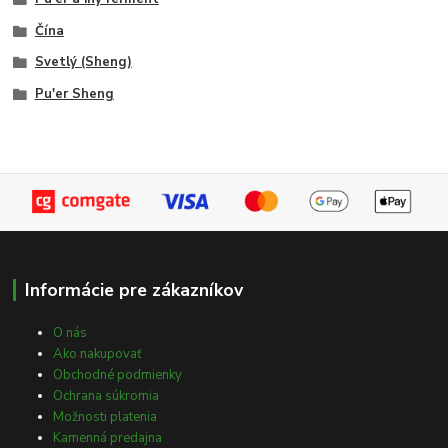
Čína
Svetlý (Sheng)
Pu'er Sheng
Informácie pre zákazníkov
O nás
Ako nakupovať
Obchodné podmienky
Ochrana súkromia
Možnosti platenia
Kamenná predajna