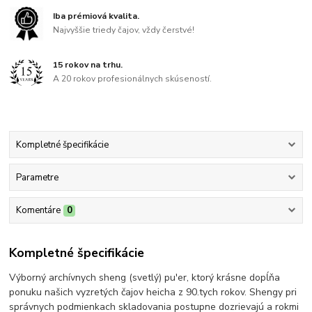
Iba prémiová kvalita.
Najvyššie triedy čajov, vždy čerstvé!
15 rokov na trhu.
A 20 rokov profesionálnych skúseností.
Kompletné špecifikácie
Parametre
Komentáre
0
Kompletné špecifikácie
Výborný archívnych sheng (svetlý) pu'er, ktorý krásne dopĺňa
ponuku našich vyzretých čajov heicha z 90.tych rokov. Shengy pri
správnych podmienkach skladovania postupne dozrievajú a rokmi