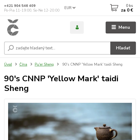
0
ks
+421 904 546 409
EUR
za
0 €
Po-Pia 11-19:00, So-Ne 12-20:00
Menu
Hľadať
Úvod
Čína
Pu'er Sheng
90's CNNP 'Yellow Mark' taidi Sheng
90's CNNP 'Yellow Mark' taidi
Sheng