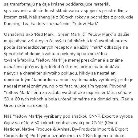
sa transformujú na čaje krásne podčiarkujúce materiál,
spracovanie a dôslednosť skladovania v spojení s prostredím, v
ktorom zreli. Náš sheng je z 90.tych rokov a pochádza z produkcie
Kunming Tea Factory s označením 'Yellow Mark'.
Označenia ako 'Red Mark', 'Green Mark' či 'Yellow Mark' a ďalšie
majú pôvod v štátnych čajových fabrikách, ktoré vyrábali pu’ery
podľa štandardizovaných receptov, a každý "mark" odkazuje na
špecifické obdobie, kvalitu a niekedy aj na konkrétnu
továreň/fabriku. 'Yellow Mark' je menej preskúmané a známe
označenie pu'erov (proti Red či Green), preto mu to dodáva
nádych a charakter skrytého pokladu. Nikdy sa nestal ani
dominantným štandardom a nebol systematicky vyrábaný, preto je
naozaj menej známym, no o to fascinujúcejším typom. Pôvodná
'Yellow Mark' séria za začala vyrábať ako experimentálna séria v
50. a 60.tych rokoch a bola určená primárne na domáci trh. (Red a
Green skôr na export).
Náš 'Yellow Mark'je vyrábaný pod značkou CNNP. Export a výroba
čajov sa ešte v 50. rokoch centralizovali pod CNNP (China
National Native Produce & Animal By-Products Import & Export
Corporation). Pod týmto označením sa s žltým logom na obale