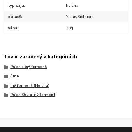
typ čaju
heicha
oblasť
Ya'an/Sichuan
váha
20g
Tovar zaradený v kategóriách
Pu'er a iný ferment
Čína
Iný ferment (Heicha)
Pu'er Shu a iný ferment