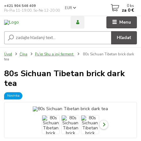
0
ks
+421 904 546 409
EUR
za
0 €
Po-Pia 11-19:00, So-Ne 12-20:00
Menu
Hľadať
Úvod
Čína
Pu'er Shu a iný ferment
80s Sichuan Tibetan brick dark
tea
80s Sichuan Tibetan brick dark
tea
Novinka