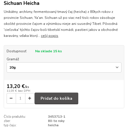
Sichuan Heicha
Unikátny, archívny, fermentovaný tmavý čaj (heicha) z 80tych rokov z
provincie Sichuan, Ya'an. Sichuan už po viac než tisíc rokov zásobuje
okolité provincie čajom a výnimkou nieje ani susedný Tibet. Pôvodná
'cieľovka' týchto čajov boli tibetskí nomádi, pastieri jakov a obchodné
karavány, vďaka ktorý...
celý popis
Dostupnosť
Na sklade 15 ks
Gramáž
13,20 €
/
ks
11,09 €
bez DPH
Pridať do košíka
Číslo produktu:
3453713-1
zber:
80-te roky
typ čaju:
heicha