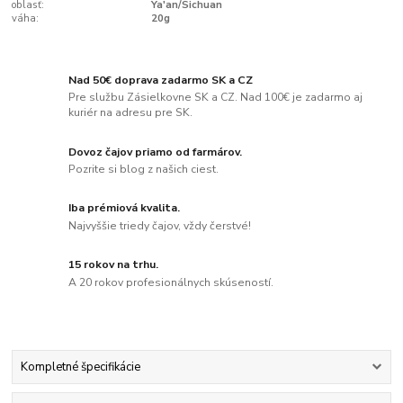
oblasť:
Ya'an/Sichuan
váha:
20g
Nad 50€ doprava zadarmo SK a CZ
Pre službu Zásielkovne SK a CZ. Nad 100€ je zadarmo aj
kuriér na adresu pre SK.
Dovoz čajov priamo od farmárov.
Pozrite si blog z našich ciest.
Iba prémiová kvalita.
Najvyššie triedy čajov, vždy čerstvé!
15 rokov na trhu.
A 20 rokov profesionálnych skúseností.
Kompletné špecifikácie