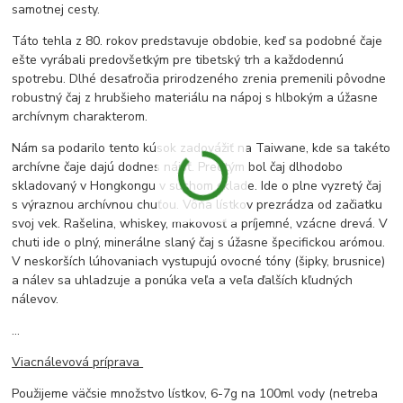
samotnej cesty.
Táto tehla z 80. rokov predstavuje obdobie, keď sa podobné čaje
ešte vyrábali predovšetkým pre tibetský trh a každodennú
spotrebu. Dlhé desaťročia prirodzeného zrenia premenili pôvodne
robustný čaj z hrubšieho materiálu na nápoj s hlbokým a úžasne
archívnym charakterom.
Nám sa podarilo tento kúsok zadovážiť na Taiwane, kde sa takéto
archívne čaje dajú dodnes nájsť. Predtým bol čaj dlhodobo
skladovaný v Hongkongu v suchom sklade. Ide o plne vyzretý čaj
s výraznou archívnou chuťou. Vôňa lístkov prezrádza od začiatku
svoj vek. Rašelina, whiskey, makovosť a príjemné, vzácne drevá. V
chuti ide o plný, minerálne slaný čaj s úžasne špecifickou arómou.
V neskorších lúhovaniach vystupujú ovocné tóny (šipky, brusnice)
a nálev sa uhladzuje a ponúka veľa a veľa ďalších kľudných
nálevov.
...
Viacnálevová príprava
Použijeme väčsie množstvo lístkov, 6-7g na 100ml vody (netreba