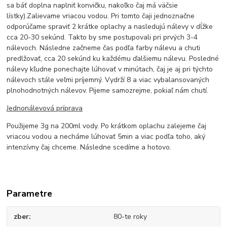
sa báť doplna naplniť konvičku, nakoľko čaj má väčsie
lístky).Zalievame vriacou vodou. Pri tomto čaji jednoznačne
odporúčame spraviť 2 krátke oplachy a nasledujú nálevy v dĺžke
cca 20-30 sekúnd. Takto by sme postupovali pri prvých 3-4
nálevoch. Následne začneme čas podľa farby nálevu a chuti
predlžovať, cca 20 sekúnd ku každému ďalšiemu nálevu. Posledné
nálevy kľudne ponechajte lúhovať v minútach, čaj je aj pri týchto
nálevoch stále veľmi príjemný. Vydrží 8 a viac vybalansovaných
plnohodnotných nálevov. Pijeme samozrejme, pokiaľ nám chutí.
Jednonálevová príprava
Použijeme 3g na 200ml vody. Po krátkom oplachu zalejeme čaj
vriacou vodou a necháme lúhovať 5min a viac podľa toho, aký
intenzívny čaj chceme. Následne scedíme a hotovo.
Parametre
zber
80-te roky