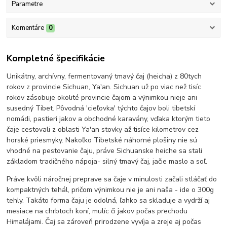
Parametre
Komentáre
0
Kompletné špecifikácie
Unikátny, archívny, fermentovaný tmavý čaj (heicha) z 80tych
rokov z provincie Sichuan, Ya'an. Sichuan už po viac než tisíc
rokov zásobuje okolité provincie čajom a výnimkou nieje ani
susedný Tibet. Pôvodná 'cieľovka' týchto čajov boli tibetskí
nomádi, pastieri jakov a obchodné karavány, vďaka ktorým tieto
čaje cestovali z oblasti Ya'an stovky až tisíce kilometrov cez
horské priesmyky. Nakoľko Tibetské náhorné plošiny nie sú
vhodné na pestovanie čaju, práve Sichuanske heiche sa stali
základom tradičného nápoja- silný tmavý čaj, jačie maslo a soľ.
Práve kvôli náročnej preprave sa čaje v minulosti začali stláčať do
kompaktných tehál, pričom výnimkou nie je ani naša - ide o 300g
tehly. Takáto forma čaju je odolná, ľahko sa skladuje a vydrží aj
mesiace na chrbtoch koní, mulíc či jakov počas prechodu
Himalájami. Čaj sa zároveň prirodzene vyvíja a zreje aj počas