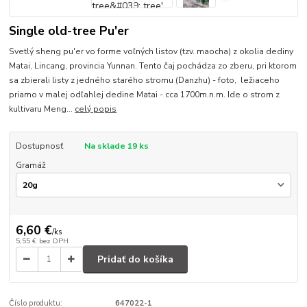
Single old-tree Pu'er
Svetlý sheng pu'er vo forme voľných listov (tzv. maocha) z okolia dediny
Matai, Lincang, provincia Yunnan. Tento čaj pochádza zo zberu, pri ktorom
sa zbierali listy z jedného starého stromu (Danzhu) - foto, ležiaceho
priamo v malej odľahlej dedine Matai - cca 1700m.n.m. Ide o strom z
kultivaru Meng...
celý popis
Dostupnosť
Na sklade 19 ks
Gramáž
6,60 €
/
ks
5,55 €
bez DPH
Pridať do košíka
Číslo produktu:
647022-1