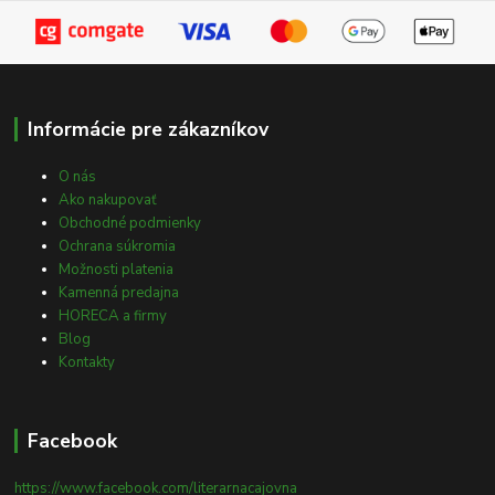
Informácie pre zákazníkov
O nás
Ako nakupovať
Obchodné podmienky
Ochrana súkromia
Možnosti platenia
Kamenná predajna
HORECA a firmy
Blog
Kontakty
Facebook
https://www.facebook.com/literarnacajovna