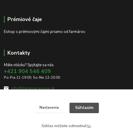
Prémiové čaje
Eshop s prémiovými čajmi priamo od farmárov.
Kontakty
Máte otázku? Spýtajte sa nás.
+421 904 546 409
Po-Pia 11-19:00, So-Ne 12-20:00
info@literarnacajovna.sk
Súhlasím
Nastavenia
Súhlas môžete odmietnuť
tu
.
Vytvorené na
Eshop-rychlo.sk