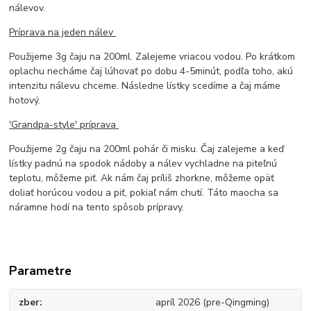
nálevov.
Príprava na jeden nálev
Použijeme 3g čaju na 200ml. Zalejeme vriacou vodou. Po krátkom
oplachu necháme čaj lúhovať po dobu 4-5minút, podľa toho, akú
intenzitu nálevu chceme. Následne lístky scedíme a čaj máme
hotový.
'Grandpa-style' príprava
Použijeme 2g čaju na 200ml pohár či misku. Čaj zalejeme a keď
lístky padnú na spodok nádoby a nálev vychladne na piteľnú
teplotu, môžeme piť. Ak nám čaj príliš zhorkne, môžeme opäť
doliať horúcou vodou a piť, pokiaľ nám chutí. Táto maocha sa
náramne hodí na tento spôsob prípravy.
Parametre
zber
apríl 2026 (pre-Qingming)