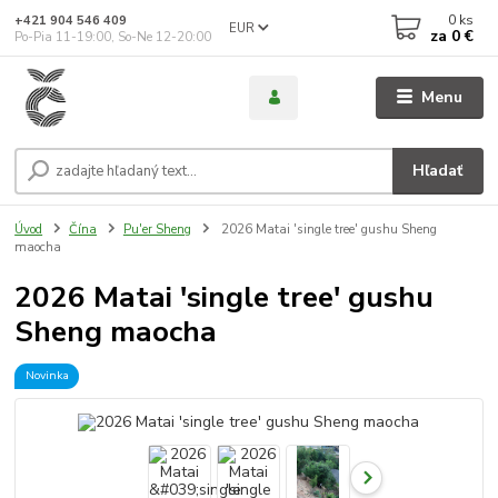
0
ks
+421 904 546 409
EUR
za
0 €
Po-Pia 11-19:00, So-Ne 12-20:00
Menu
Hľadať
Úvod
Čína
Pu'er Sheng
2026 Matai 'single tree' gushu Sheng
maocha
2026 Matai 'single tree' gushu
Sheng maocha
Novinka