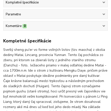
Kompletné špecifikácie
Parametre
Komentáre
0
Kompletné špecifikácie
Svetlý sheng pu'er vo forme voľných listov (tzv. maocha) z okolia
dediny Matai, Lincang, provincia Yunnan. Tento čaj pochádza zo
zberu, pri ktorom sa zbierali listy z jedného starého stromu
(Danzhu) - foto, ležiaceho priamo v malej odľahlej dedine Matai -
cca 1700m.n.m. Ide o strom z kultivaru Mengku Daye, pričom práve
oblasť v Matai poskytuje ideálne podmienky pre daný kultivar.
Čaje krásne balansujú medzi trpkosťou a následným prechodom
do sladkých dochutí (Huigan). Tento čajový strom označujeme
pojmom gushu (staré stromy), hoci určiť presný vek čajovníkov vie
byť mnohokrát veľmi komplikované. Pri konverzácii s pánom Li Ping
Liang, ktorý daný čaj spracoval, zisťujeme, že strom dosahoval
rozmery aké má dnes už keď bol jeho dedo mladý. Na základe