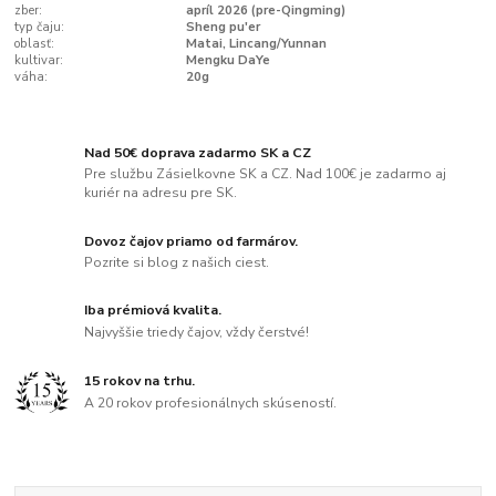
zber:
apríl 2026 (pre-Qingming)
typ čaju:
Sheng pu'er
oblasť:
Matai, Lincang/Yunnan
kultivar:
Mengku DaYe
váha:
20g
Nad 50€ doprava zadarmo SK a CZ
Pre službu Zásielkovne SK a CZ. Nad 100€ je zadarmo aj
kuriér na adresu pre SK.
Dovoz čajov priamo od farmárov.
Pozrite si blog z našich ciest.
Iba prémiová kvalita.
Najvyššie triedy čajov, vždy čerstvé!
15 rokov na trhu.
A 20 rokov profesionálnych skúseností.