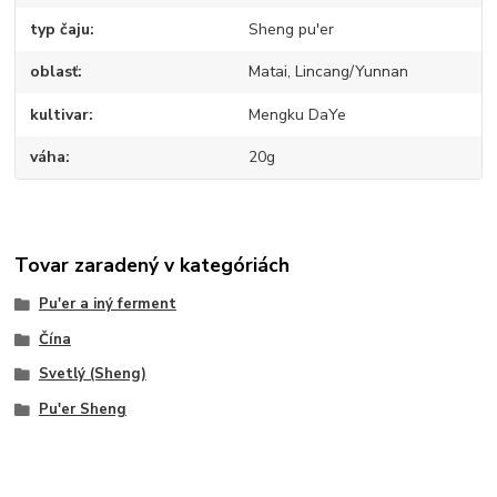
typ čaju
Sheng pu'er
oblasť
Matai, Lincang/Yunnan
kultivar
Mengku DaYe
váha
20g
Tovar zaradený v kategóriách
Pu'er a iný ferment
Čína
Svetlý (Sheng)
Pu'er Sheng