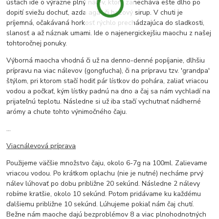
ústach ide o výrazne plný nálev, ktorý zanecháva ešte dlho po
dopití sviežu dochuť, azda agát či bazový sirup. V chuti je
príjemná, očakávaná horkosť rýchlo prechádzajúca do sladkosti,
slanosť a až náznak umami. Ide o najenergickejšiu maochu z našej
tohtoročnej ponuky.
Výborná maocha vhodná či už na denno-denné popíjanie, dlhšiu
prípravu na viac nálevov (gongfucha), či na prípravu tzv. 'grandpa'
štýlom, pri ktorom stačí hodiť pár lístkov do pohára, zaliať vriacou
vodou a počkať, kým lístky padnú na dno a čaj sa nám vychladí na
prijateľnú teplotu. Následne si už iba stačí vychutnať nádherné
arómy a chute tohto výnimočného čaju.
...
Viacnálevová príprava
Použijeme väčšie množstvo čaju, okolo 6-7g na 100ml. Zalievame
vriacou vodou. Po krátkom oplachu (nie je nutné) necháme prvý
nálev lúhovať po dobu približne 20 sekúnd. Následne 2 nálevy
robíme kratšie, okolo 10 sekúnd. Potom pridávame ku každému
ďalšiemu približne 10 sekúnd. Lúhujeme pokiaľ nám čaj chutí.
Bežne nám maoche dajú bezproblémov 8 a viac plnohodnotných