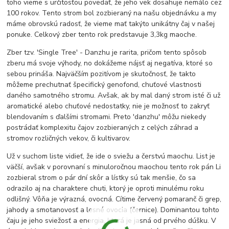
toho vieme s určitosťou povedať, že jeho vek dosahuje nemálo cez
100 rokov. Tento strom bol zozbieraný na našu objednávku a my
máme obrovskú radosť, že vieme mať takýto unikátny čaj v našej
ponuke. Celkový zber tento rok predstavuje 3,3kg maoche.
Zber tzv. 'Single Tree' - Danzhu je rarita, pričom tento spôsob
zberu má svoje výhody, no dokážeme nájsť aj negatíva, ktoré so
sebou prináša. Najväčším pozitívom je skutočnosť, že takto
môžeme prechutnať špecifický genofond, chuťové vlastnosti
daného samotného stromu. Avšak, ak by mal daný strom isté či už
aromatické alebo chuťové nedostatky, nie je možnosť to zakryť
blendovaním s ďalšími stromami. Preto 'danzhu' môžu niekedy
postrádať komplexitu čajov zozbieraných z celých záhrad a
stromov rozličných vekov, či kultivarov.
Už v suchom liste vidieť, že ide o sviežu a čerstvú maochu. List je
väčší, avšak v porovnaní s minuloročnou maochou tento rok pán Li
zozbieral strom o pár dní skôr a lístky sú tak menšie, čo sa
odrazilo aj na charaktere chuti, ktorý je oproti minulému roku
odlišný. Vôňa je výrazná, ovocná. Cítime červený pomaranč či grep,
jahody a smotanovosť a lesné ovocia (černice). Dominantou tohto
čaju je jeho sviežosť a energia, ktorá je jasná od prvého dúšku. V