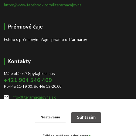
https://www.facebook.com/literarnacajovna
Prémiové čaje
Eshop s prémiovými čajmi priamo od farmárov.
Kontakty
Máte otázku? Spýtajte sa nás.
+421 904 546 409
Po-Pia 11-19:00, So-Ne 12-20:00
info@literarnacajovna.sk
Súhlasím
Nastavenia