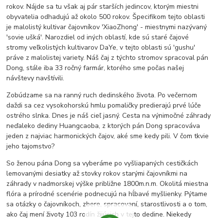
rokov. Nájde sa tu však aj pár starších jedincov, ktorým miestni
obyvatelia odhadujú až okolo 500 rokov. Špecifikom tejto oblasti
je malolistý kultivar čajovníkov 'XiaoZhong' - miestnymi nazývaný
'sovie ušká'. Narozdiel od iných oblastí, kde sú staré čajové
stromy veľkolistých kultivarov DaYe, v tejto oblasti sú 'gushu'
práve z malolistej variety. Náš čaj z týchto stromov spracoval pán
Dong, stále iba 33 ročný farmár, ktorého sme počas našej
návštevy navštívili.
Zobúdzame sa na ranný ruch dedinského života. Po večernom
daždi sa cez vysokohorskú hmlu pomaličky predierajú prvé lúče
ostrého slnka. Dnes je náš cieľ jasný. Cesta na výnimočné záhrady
neďaleko dediny Huangcaoba, z ktorých pán Dong spracováva
jeden z najviac harmonických čajov, aké sme kedy pili. V čom tkvie
jeho tajomstvo?
So ženou pána Dong sa vyberáme po vyšliapaných cestičkách
lemovanými desiatky až stovky rokov starými čajovníkmi na
záhrady v nadmorskej výške približne 1800m.n.m. Okolitá miestna
flóra a prírodné scenérie podnecujú na hĺbavé myšlienky. Pýtame
sa otázky o čajovníkoch, zbere, spracovaní, starostlivosti a o tom,
ako čaj mení životy 103 rodín žijúcich v tejto dedine. Niekedy