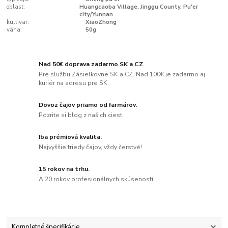
oblasť:
Huangcaoba Village, Jinggu County, Pu'er
city/Yunnan
kultivar:
XiaoZhong
váha:
50g
Nad 50€ doprava zadarmo SK a CZ
Pre službu Zásielkovne SK a CZ. Nad 100€ je zadarmo aj
kuriér na adresu pre SK.
Dovoz čajov priamo od farmárov.
Pozrite si blog z našich ciest.
Iba prémiová kvalita.
Najvyššie triedy čajov, vždy čerstvé!
15 rokov na trhu.
A 20 rokov profesionálnych skúseností.
Kompletné špecifikácie