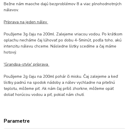
Bežne nám maoche dajú bezproblémov 8 a viac plnohodnotných
nálevov.
Príprava na jeden nálev
Použijeme 3g čaju na 200ml. Zalejeme vriacou vodou. Po krátkom
oplachu necháme čaj lúhovať po dobu 4-5minút, podľa toho, akú
intenzitu nálevu chceme. Následne lístky scedíme a čaj máme
hotový.
'Grandpa-style' príprava
Použijeme 2g čaju na 200ml pohár či misku. Čaj zalejeme a keď
lístky padnú na spodok nádoby a nálev vychladne na piteľnú
teplotu, môžeme piť. Ak nám čaj príliš zhorkne, môžeme opäť
doliať horúcou vodou a piť, pokiaľ nám chutí.
Parametre