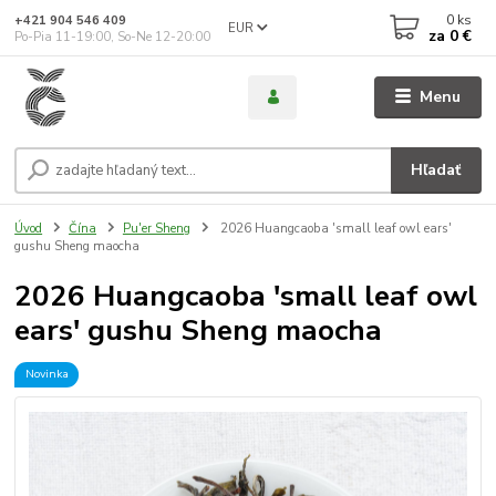
0
ks
+421 904 546 409
EUR
za
0 €
Po-Pia 11-19:00, So-Ne 12-20:00
Menu
Hľadať
Úvod
Čína
Pu'er Sheng
2026 Huangcaoba 'small leaf owl ears'
gushu Sheng maocha
2026 Huangcaoba 'small leaf owl
ears' gushu Sheng maocha
Novinka