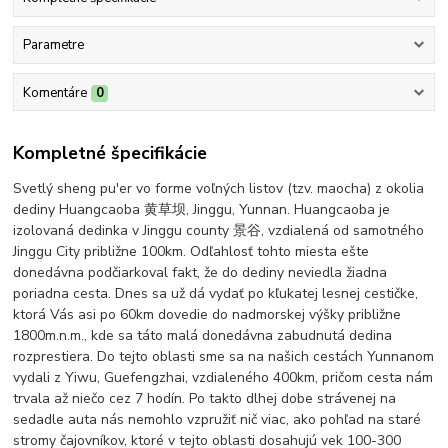
Parametre
Komentáre
0
Kompletné špecifikácie
Svetlý sheng pu'er vo forme voľných listov (tzv. maocha) z okolia
dediny Huangcaoba 黄草坝, Jinggu, Yunnan. Huangcaoba je
izolovaná dedinka v Jinggu county 景谷, vzdialená od samotného
Jinggu City približne 100km. Odľahlosť tohto miesta ešte
donedávna podčiarkoval fakt, že do dediny neviedla žiadna
poriadna cesta. Dnes sa už dá vydať po kľukatej lesnej cestičke,
ktorá Vás asi po 60km dovedie do nadmorskej výšky približne
1800m.n.m., kde sa táto malá donedávna zabudnutá dedina
rozprestiera. Do tejto oblasti sme sa na našich cestách Yunnanom
vydali z Yiwu, Guefengzhai, vzdialeného 400km, pričom cesta nám
trvala až niečo cez 7 hodín. Po takto dlhej dobe strávenej na
sedadle auta nás nemohlo vzpružiť nič viac, ako pohľad na staré
stromy čajovníkov, ktoré v tejto oblasti dosahujú vek 100-300