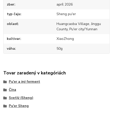
zber
apríl 2026
typ čaju
Sheng pu'er
oblasť
Huangcaoba Village, Jinggu
County, Pu'er city/Yunnan
kultivar
XiaoZhong
váha
50g
Tovar zaradený v kategóriách
Pu'er a iný ferment
Čína
Svetlý (Sheng)
Pu'er Sheng