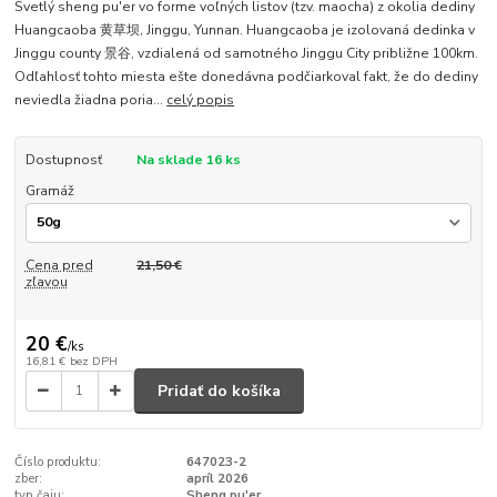
Svetlý sheng pu'er vo forme voľných listov (tzv. maocha) z okolia dediny
Huangcaoba 黄草坝, Jinggu, Yunnan. Huangcaoba je izolovaná dedinka v
Jinggu county 景谷, vzdialená od samotného Jinggu City približne 100km.
Odľahlosť tohto miesta ešte donedávna podčiarkoval fakt, že do dediny
neviedla žiadna poria...
celý popis
Dostupnosť
Na sklade 16 ks
Gramáž
Cena pred
21,50 €
zľavou
20 €
/
ks
16,81 €
bez DPH
Pridať do košíka
Číslo produktu:
647023-2
zber:
apríl 2026
typ čaju:
Sheng pu'er