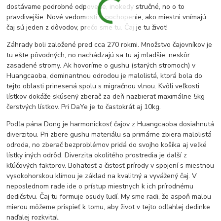
dostávame podrobné odpovede, inokedy stručné, no o to
pravdivejšie. Nové vedomosti a pochopenie, ako miestni vnímajú
čaj sú jeden z dôvodov, prečo sme tu. Čaj je tu život!
Záhrady boli založené pred cca 270 rokmi. Množstvo čajovníkov je
tu ešte pôvodných, no nachádzajú sa tu aj mladšie, neskôr
zasadené stromy. Ak hovoríme o gushu (starých stromoch) v
Huangcaoba, dominantnou odrodou je malolistá, ktorá bola do
tejto oblasti prinesená spolu s migračnou vlnou. Kvôli veľkosti
lístkov dokáže skúsený zberač za deň nazbierať maximálne 5kg
čerstvých lístkov. Pri DaYe je to častokrát aj 10kg.
Podľa pána Dong je harmonickosť čajov z Huangcaoba dosiahnutá
diverzitou. Pri zbere gushu materiálu sa primárne zbiera malolistá
odroda, no zberač bezproblémov pridá do svojho košíka aj veľké
lístky iných odrôd. Diverzita okolitého prostredia je další z
kľúčových faktorov. Bohatosť a čistosť prírody v spojení s miestnou
vysokohorskou klímou je základ na kvalitný a vyvážený čaj. V
neposlednom rade ide o prístup miestnych k ich prírodnému
dedičstvu. Čaj tu formuje osudy ľudí. My sme radi, že aspoň malou
mierou môžeme prispieť k tomu, aby život v tejto odľahlej dedinke
naďalej rozkvital.