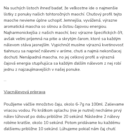
Na suchých listoch ihneď badať, že veľkostne ide o najmenšie
lístky z ponuky našich tohtoročných maochí. Chuťový profil tejto
maoche nevieme úplne uchopiť. Jemnejšia, vyvážená, výrazne
aromatická maocha so silnou a čistou čajovou energiou.
Najharmonickejšia z našich maochí, bez výrazne špecifických čŕt,
avšak veľmi príjemná na pitie a skrytým čarom, ktoré sa každým
nálevom stáva jasnejším. Vypichnúť musíme výraznú kvetinovosť
tiahnucu sa naprieč nálevmi v aróme, chuti a najmä nekončiacej
dochuti. Nenápadná maocha, no jej celkový profil a výrazná
čajová energia stupňujúca sa každým ďalším nálevom z nej robí
jednu z najzaujímavejších v našej ponuke.
...
Viacnálevová príprava
Použijeme väčšie množstvo čaju, okolo 6-7g na 100ml. Zalievame
vriacou vodou. Po krátkom oplachu (nie je nutné) necháme prvý
nálev lúhovať po dobu približne 20 sekúnd. Následne 2 nálevy
robíme kratšie, okolo 10 sekúnd. Potom pridávame ku každému
ďalšiemu približne 10 sekúnd. Lúhujeme pokiaľ nám čaj chutí.