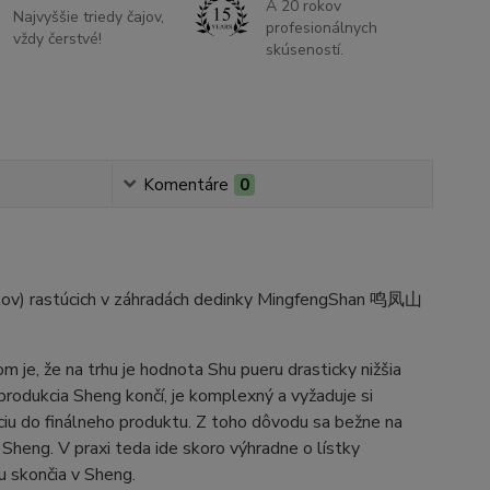
A 20 rokov
Najvyššie triedy čajov,
profesionálnych
vždy čerstvé!
skúseností.
Komentáre
0
okov) rastúcich v záhradách dedinky MingfengShan 鸣凤山
 je, že na trhu je hodnota Shu pueru drasticky nižšia
produkcia Sheng končí, je komplexný a vyžaduje si
íciu do finálneho produktu. Z toho dôvodu sa bežne na
Sheng. V praxi teda ide skoro výhradne o lístky
nou skončia v Sheng.