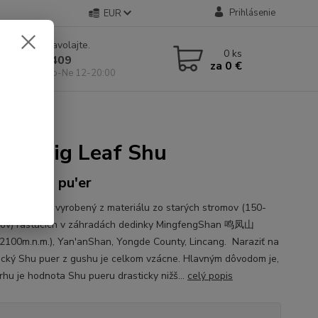
Prihlásenie
EUR
e si rady? Zavolajte.
0
ks
 904 546 409
za
0 €
 11-19:00, So-Ne 12-20:00
Big Leaf Shu
ree Big Leaf Shu
Tree Shu pu'er
Shu pu'er je vyrobený z materiálu zo starých stromov (150-
ov) rastúcich v záhradách dedinky MingfengShan 鸣凤山
2100m.n.m.), Yan'anShan, Yongde County, Lincang. Naraziť na
ický Shu puer z gushu je celkom vzácne. Hlavným dôvodom je,
rhu je hodnota Shu pueru drasticky nižš...
celý popis