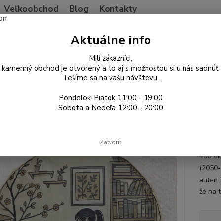
Veľkoobchod
Blog
Kontakty
Neviet
Aktuálne info
Hľadať
+421
Po-Pia
Milí zákazníci,
kamenný obchod je otvorený a to aj s možnosťou si u nás sadnúť.
Tešíme sa na vašu návštevu.
ína
Pu'er Shu a iný ferment
2024 Her Study: MingfengShan old tree 
Pondelok-Piatok 11:00 - 19:00
 Her Study: MingfengShan old t
Sobota a Nedeľa 12:00 - 20:00
Old 
Zatvoriť
Tento 
400rok
(2050-
autent
že na t