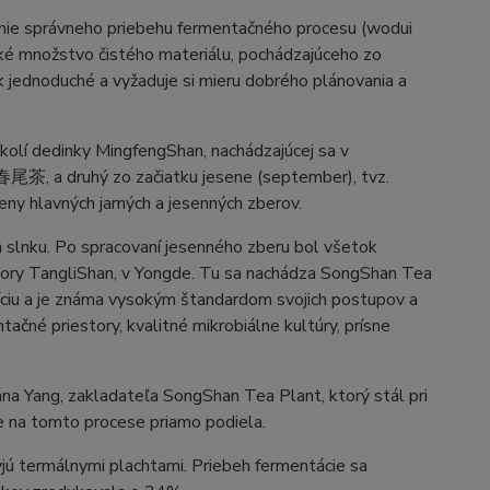
enie správneho priebehu fermentačného procesu (wodui
ké množstvo čistého materiálu, pochádzajúceho zo
tak jednoduché a vyžaduje si mieru dobrého plánovania a
kolí dedinky MingfengShan, nachádzajúcej sa v
a 春尾茶, a druhý zo začiatku jesene (september), tvz.
ny hlavných jarných a jesenných zberov.
a slnku. Po spracovaní jesenného zberu bol všetok
 hory TangliShan, v Yongde. Tu sa nachádza SongShan Tea
díciu a je známa vysokým štandardom svojich postupov a
čné priestory, kvalitné mikrobiálne kultúry, prísne
na Yang, zakladateľa SongShan Tea Plant, ktorý stál pri
le na tomto procese priamo podiela.
yjú termálnymi plachtami. Priebeh fermentácie sa