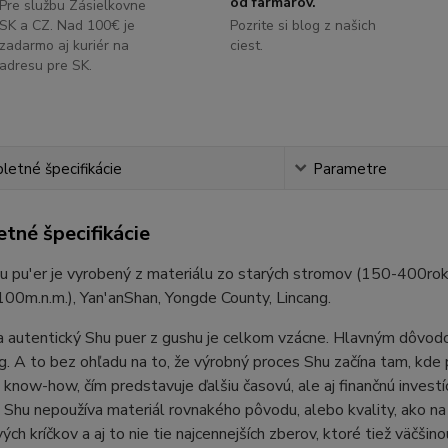
od farmárov.
Pre službu Zásielkovne
SK a CZ. Nad 100€ je
Pozrite si blog z našich
zadarmo aj kuriér na
ciest.
adresu pre SK.
etné špecifikácie
Parametre
tné špecifikácie
u pu'er je vyrobený z materiálu zo starých stromov (150-400r
00m.n.m.), Yan'anShan, Yongde County, Lincang.
a autentický Shu puer z gushu je celkom vzácne. Hlavným dôvodom
. A to bez ohľadu na to, že výrobný proces Shu začína tam, kde 
 know-how, čím predstavuje ďalšiu časovú, ale aj finančnú invest
 Shu nepoužíva materiál rovnakého pôvodu, alebo kvality, ako na 
ých kríčkov a aj to nie tie najcennejších zberov, ktoré tiež väčši