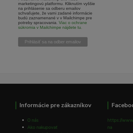
marketingovú platformu. Kliknutím vyššie
na prihlásenie sa odberu emailov
schvaľujete, že vami zadané informácie
budú zaznamenané v v Mailchimpe pre
potreby spracovania.
Viac o ochrane
súkromia v Mailchimpe nájdete tu.
Informácie pre zákazníkov
Facebo
O nás
https://www
Ako nakupovať
na