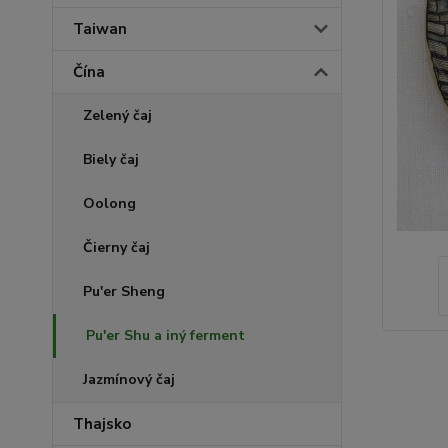
Taiwan
Čína
Zelený čaj
Biely čaj
Oolong
Čierny čaj
Pu'er Sheng
Pu'er Shu a iný ferment
Jazmínový čaj
Thajsko