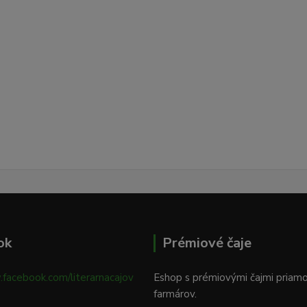
ok
Prémiové čaje
.facebook.com/literarnacajov
Eshop s prémiovými čajmi priam
farmárov.