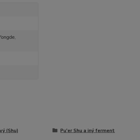
Yongde,
ý (Shu)
Pu'er Shu a iný ferment