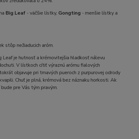
stkov zredukovala o 24%.
 na
Big Leaf
- väčšie lístky,
Gongting
- menšie lístky a
ek stôp nežiaducich aróm.
g Leaf je hutnosť a krémovitejšia hladkosť nálevu
huti. V lístkoch cítiť výraznú arómu fialových
stokrát objavuje pri tmavých pueroch z purpurovej odrody
kvapili. Chuť je plná, krémová bez náznaku horkosti. Ak
af bude pre Vás tým pravým.