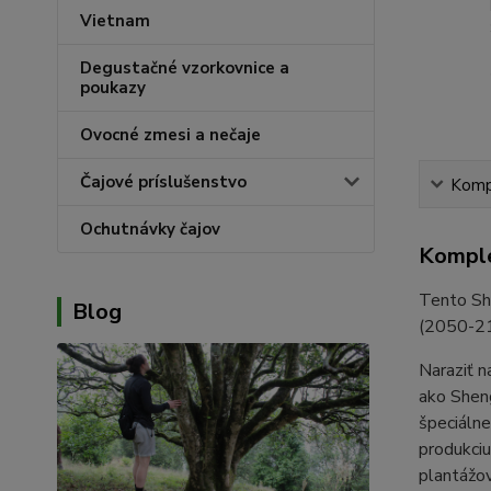
Vietnam
Degustačné vzorkovnice a
poukazy
Ovocné zmesi a nečaje
Čajové príslušenstvo
Kompl
Ochutnávky čajov
Komple
Tento Sh
Blog
(2050-21
Naraziť n
ako Sheng
špeciálne
produkciu
plantážov