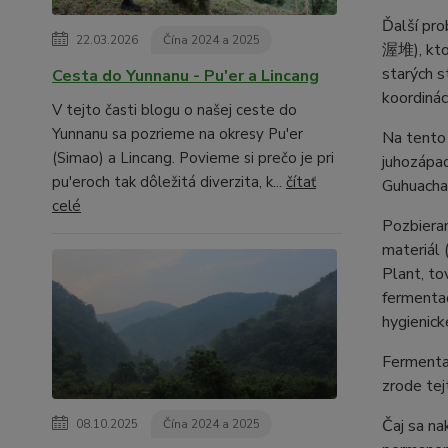
Ďalší pro
22.03.2026
Čína 2024 a 2025
渥堆), ktor
starých s
Cesta do Yunnanu - Pu'er a Lincang
koordinác
V tejto časti blogu o našej ceste do
Yunnanu sa pozrieme na okresy Pu'er
Na tento 
(Simao) a Lincang. Povieme si prečo je pri
juhozápad
pu'eroch tak dôležitá diverzita, k...
čítať
Guhuacha 
celé
Pozbieran
materiál 
Plant, to
fermentač
hygienick
Fermentač
zrode tej
Čaj sa na
08.10.2025
Čína 2024 a 2025