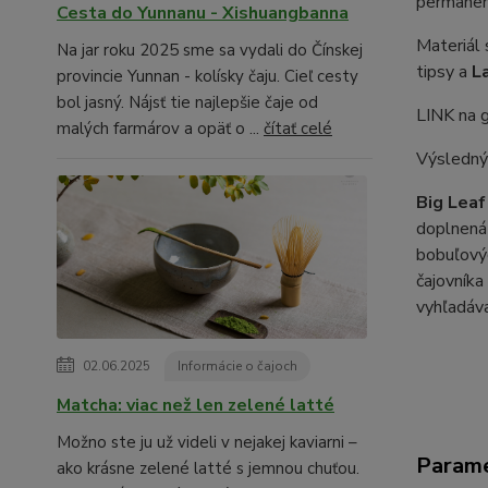
permanent
Cesta do Yunnanu - Xishuangbanna
Materiál 
Na jar roku 2025 sme sa vydali do Čínskej
tipsy a
L
provincie Yunnan - kolísky čaju. Cieľ cesty
bol jasný. Nájsť tie najlepšie čaje od
LINK na 
malých farmárov a opäť o ...
čítať celé
Výsledný 
Big Leaf
doplnená 
bobuľovýc
čajovníka
vyhľadáva
02.06.2025
Informácie o čajoch
Matcha: viac než len zelené latté
Možno ste ju už videli v nejakej kaviarni –
Param
ako krásne zelené latté s jemnou chuťou.