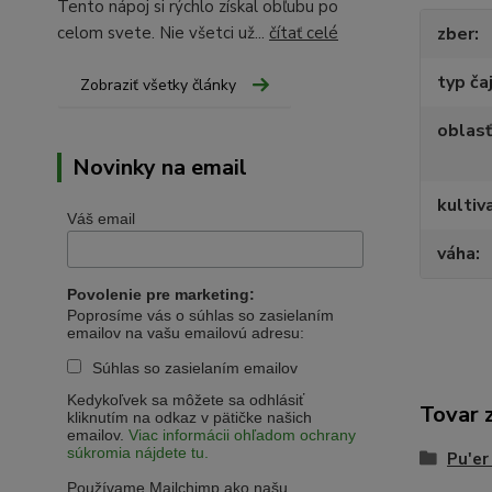
Tento nápoj si rýchlo získal obľubu po
zber
celom svete. Nie všetci už...
čítať celé
typ ča
Zobraziť všetky články
oblasť
Novinky na email
kultiv
Váš email
váha
Povolenie pre marketing:
Poprosíme vás o súhlas so zasielaním
emailov na vašu emailovú adresu:
Súhlas so zasielaním emailov
Kedykoľvek sa môžete sa odhlásiť
Tovar 
kliknutím na odkaz v pätičke našich
emailov.
Viac informácii ohľadom ochrany
súkromia nájdete tu.
Pu'er
Používame Mailchimp ako našu