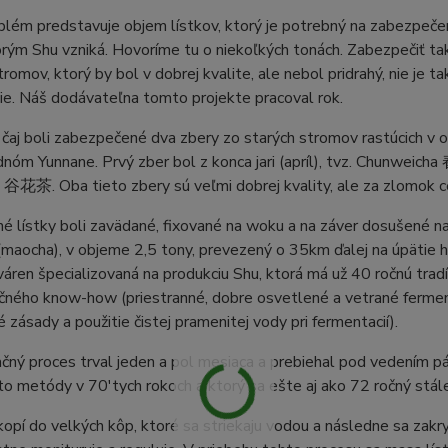
blém predstavuje objem lístkov, ktorý je potrebný na zabezpeč
ým Shu vzniká. Hovoríme tu o niekoľkých tonách. Zabezpečiť ta
tromov, ktorý by bol v dobrej kvalite, ale nebol pridrahý, nie je 
ie. Náš dodávateľna tomto projekte pracoval rok.
čaj boli zabezpečené dva zbery zo starých stromov rastúcich v o
nóm Yunnane. Prvý zber bol z konca jari (apríl), tvz. Chunweich
谷花茶. Oba tieto zbery sú veľmi dobrej kvality, ale za zlomok ce
é lístky boli zavädané, fixované na woku a na záver dosušené n
(maocha), v objeme 2,5 tony, prevezený o 35km ďalej na úpätie
váren špecializovaná na produkciu Shu, ktorá má už 40 ročnú tra
ného know-how (priestranné, dobre osvetlené a vetrané fermenta
é zásady a použitie čistej pramenitej vody pri fermentacií).
ný proces trval jeden a pol mesiaca a prebiehal pod vedením pá
to metódy v 70'tych rokoch a ktorý sa ešte aj ako 72 ročný stá
kopí do velkých kôp, ktoré sa striekaju vodou a následne sa zakr