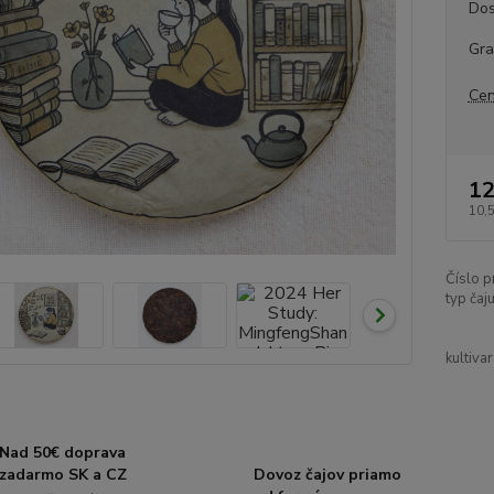
Dos
Gr
Cen
12
10,
Číslo p
typ čaju
kultivar
Nad 50€ doprava
zadarmo SK a CZ
Dovoz čajov priamo