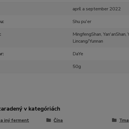
apríl a september 2022
ju
Shu pu'er
MingfengShan, Yan'anShan, 
Lincang/Yunnan
ar
DaYe
50g
zaradený v kategóriách
 a iný ferment
Čína
Tmav