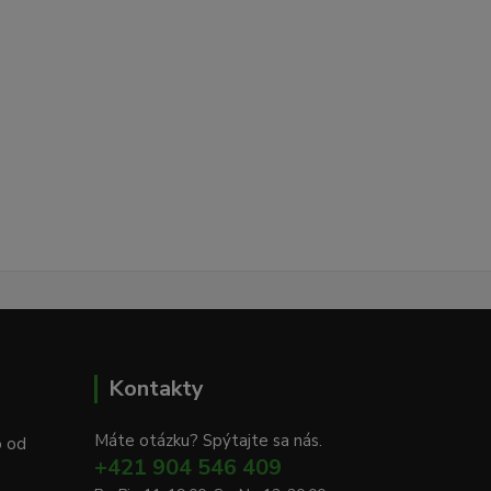
Kontakty
Máte otázku? Spýtajte sa nás.
o od
+421 904 546 409