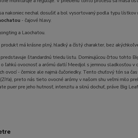
ne monituruje a reguluje. V priebehu tohto procesu sa masa lí
sa nakoniec nechal dosušiť a bol vysortovaný podla typu lístkov
aochatou
- čajové hlavy.
gongting a Laochatou.
produkt má krásne plný, hladký a čístý charakter, bez akýchkoľv
predstavuje štandardnú triedu listu. Dominujúcou črtou tohto Bi
o ľahkú ovocnosť a arómú datlí Meedjol s jemnou sladkosťou v doc
h ovocí - černice ale najmä čučoriedky. Tento chuťový tón sa ča
 (ZiYa), preto nás tieto ovocné arómy v našom shu veľmi milo pre
te puer pre jeho hutnosť, intenzitu a silnú dochuť, práve Big Le
etre