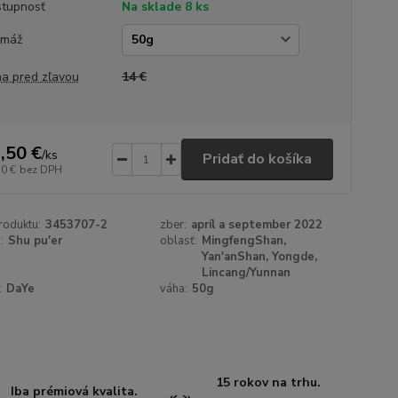
tupnosť
Na sklade 8 ks
amáž
a pred zľavou
14 €
,50 €
/
ks
Pridať do košíka
50 €
bez DPH
roduktu:
3453707-2
zber:
apríl a september 2022
:
Shu pu'er
oblasť:
MingfengShan,
Yan'anShan, Yongde,
Lincang/Yunnan
:
DaYe
váha:
50g
15 rokov na trhu.
Iba prémiová kvalita.