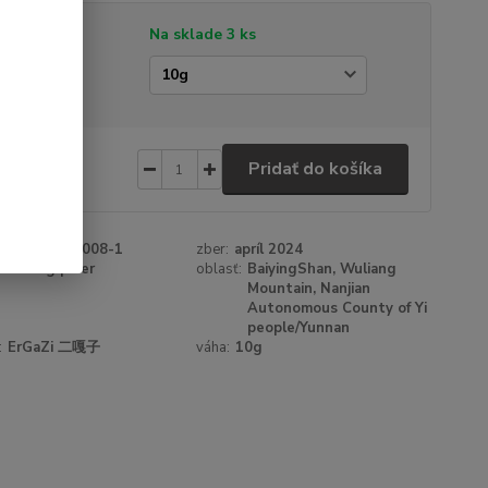
tupnosť
Na sklade 3 ks
amáž
,30 €
/
ks
Pridať do košíka
34 €
bez DPH
roduktu:
647008-1
zber:
apríl 2024
:
Sheng pu'er
oblasť:
BaiyingShan, Wuliang
Mountain, Nanjian
Autonomous County of Yi
people/Yunnan
:
ErGaZi 二嘎子
váha:
10g