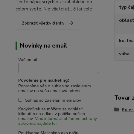
Tento nápoj si rýchlo získal obľubu po
typ ča
celom svete. Nie všetci už...
čítať celé
oblasť
Zobraziť všetky články
kultiv
Novinky na email
váha
Váš email
Povolenie pre marketing:
Poprosíme vás o súhlas so zasielaním
emailov na vašu emailovú adresu:
Tovar 
Súhlas so zasielaním emailov
Kedykoľvek sa môžete sa odhlásiť
Pu'er
kliknutím na odkaz v pätičke našich
emailov.
Viac informácii ohľadom ochrany
súkromia nájdete tu.
Používame Mailchimp ako našu