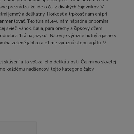
sne prezrádza, že ide o čaj z divokých čajovníkov. V
eľmi jemný a delikátny. Horkosť a trpkosť nám ani pri
xperimentovať. Textúra nálevu nám nápadne pripomína
ej svieži vánok. Ľalia, para orechy a šipkový ďžem
odnebí a 'hrá na jazyku'. Nálev je výrazne hutný a jasne v
omína zelené jablko a cítime výraznú stopu agátu. V
ej skúsení a to vďaka jeho delikátnosti. Čaj mimo skvelej
ame každému nadšencovi tejto kategórie čajov.