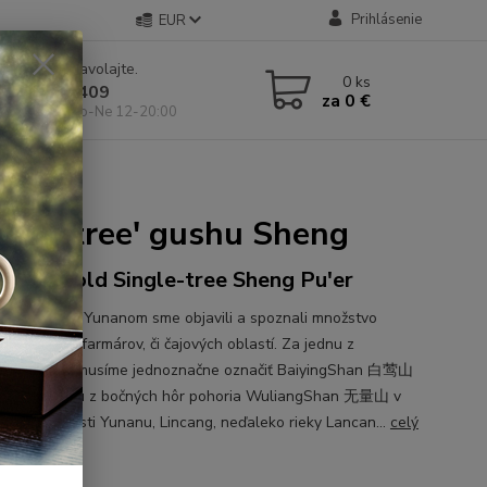
Prihlásenie
EUR
e si rady? Zavolajte.
0
ks
 904 546 409
za
0 €
 11-19:00, So-Ne 12-20:00
shu Sheng
ngle tree' gushu Sheng
-years old Single-tree Sheng Pu'er
ich cestách Yunanom sme objavili a spoznali množstvo
vých čajov, farmárov, či čajových oblastí. Za jednu z
jímavejších musíme jednoznačne označiť BaiyingShan 白莺山
.n.m.), jednu z bočných hôr pohoria WuliangShan 无量山 v
padnej oblasti Yunanu, Lincang, neďaleko rieky Lancan...
celý