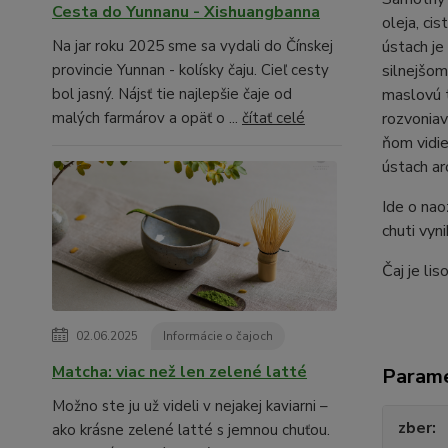
Cesta do Yunnanu - Xishuangbanna
oleja, ci
Na jar roku 2025 sme sa vydali do Čínskej
ústach je
provincie Yunnan - kolísky čaju. Cieľ cesty
silnejšom
bol jasný. Nájsť tie najlepšie čaje od
maslovú t
malých farmárov a opäť o ...
čítať celé
rozvoniav
ňom vidie
ústach ar
Ide o nao
chuti vyn
Čaj je li
02.06.2025
Informácie o čajoch
Matcha: viac než len zelené latté
Param
Možno ste ju už videli v nejakej kaviarni –
zber
ako krásne zelené latté s jemnou chuťou.