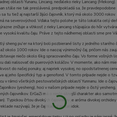
adnej oblasti Yunanu, Lincang, neďaleko rieky Lancang (Mekong)
an stále nie tak preslávená, predpokladá sa, že pravdepodobne
sa tu tiež aj najstarší žijúci čajovník, ktorý má okolo 3000 rokov. 
ná na severovýchod. Vďaka tejto polohe je táto lokalita celý de
ýrazne znížuje a vlhkosť z rieky Lancang stúpajúca do hôr vytvára
 vysokú kvalitu čaju. Práve z tejto nádhernej oblasti sme pre Vás
tlý sheng pu'er na ktorý boli pozbierané listy z jedného starého 
až okolo 1000 rokov. Ide o naozaj výnimočný čaj, pričom nás zauj
dstavuje niečo okolo 6kg spracovaného čaju. Vo forme voľných l
u dali nalisovať do puerových koláčov. V momente, ako nám mie
skvost do našej ponuky, aj napriek vysokej, no opodstatnenej ce
áva aj jeho špecifický typ a genofond. V tomto prípade nejde o tzv
cu v rámci všetkých pestovateľských oblastí Yunnanu. Ide o ča
čajoníkov (yesheng), hoci v našom prípade nejde o čistý yesheng, 
ných čajovníkov. ErGaZi má o niečo silnejší charakter ako samotn
). Typickou črtou divokých čajovníkov je aróma divokej orchidey a
reklade nazývajú, že je čaj hladný na žalúdok.
ist je tmajvšej, emeraldovej farby. Už po oplachu je nám jasné