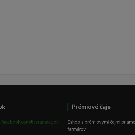
ok
Prémiové čaje
.facebook.com/literarnacajov
Eshop s prémiovými čajmi priam
farmárov.