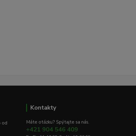
Kontakty
Máte otázku? Spýtajte sa nás.
o od
+421 904 546 409