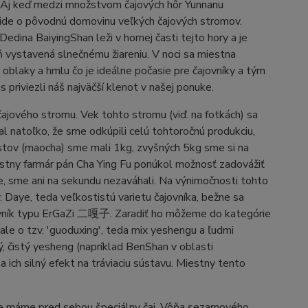
. Aj keď medzi množstvom čajových hôr Yunnanu
 ide o pôvodnú domovinu veľkých čajových stromov.
Dedina BaiyingShan leži v hornej časti tejto hory a je
ň vystavená slnečnému žiareniu. V noci sa miestna
 oblaky a hmlu čo je ideálne počasie pre čajovníky a tým
 priviezli náš najväčší klenot v našej ponuke.
čajového stromu. Vek tohto stromu (viď. na fotkách) sa
al natoľko, že sme odkúpili celú tohtoročnú produkciu,
istov (maocha) sme mali 1kg, zvyšných 5kg sme si na
stny farmár pán Cha Ying Fu ponúkol možnosť zadovážiť
ne, sme ani na sekundu nezaváhali. Na výnimočnosti tohto
. Daye, teda veľkostistú varietu čajovníka, bežne sa
jovník typu ErGaZi 二嘎子. Zaradiť ho môžeme do kategórie
ale o tzv. 'guoduxing', teda mix yeshengu a ľudmi
ý, čistý yesheng (napríklad BenShan v oblasti
 ich silný efekt na tráviaciu sústavu. Miestny tento
, že máme pred sebou špeciálny čaj. Vôňa sezamového