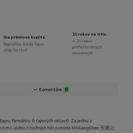
15 rokov na trhu.
Iba prémiová kvalita.
A 20 rokov
Najvyššie triedy čajov,
profesionálnych
vždy čerstvé!
skúseností.
Komentáre
0
ov, farmárov, či čajových oblastí. Za jednu z
.n.m.), jednu z bočných hôr pohoria WuliangShan 无量山