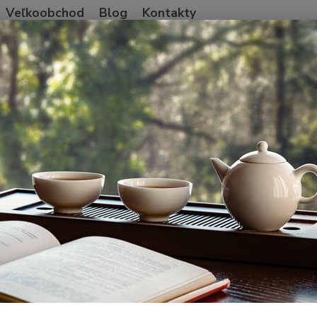
Veľkoobchod
Blog
Kontakty
Neviet
Hľadať
+421
Po-Pia
ína
Pu'er Sheng
2024 BaiyingShan '1000 years old single tree' gu
 BaiyingShan '1000 years old si
1000
Na naš
zaujíma
najzau
(2100m
juhozá
popis