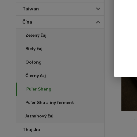
Taiwan
Čína
Zelený čaj
Biely čaj
Oolong
Čierny čaj
Pu'er Sheng
Pu'er Shu a iný ferment
Jazmínový čaj
Thajsko