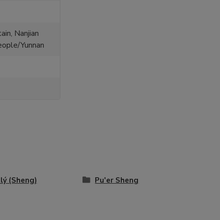
in, Nanjian
eople/Yunnan
lý (Sheng)
Pu'er Sheng