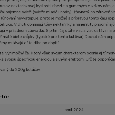
strusov, nektarinkovej kyslosti, ríbezle a gumených cukríkov nám ja
 čaj príjemne svieži (svieže mladé uhorky), šťavnatý, no zároveň v
 lúhovaní nevystupuje, preto je možné s prípravou tohto čaju e
ekvicu. V chuti dominujú tóny nektarinky a minerality pripomínajúc
ajú v prázdnom zlievatku. S pitím čaj stále viac a viac ostáva na p
ť malé biele chĺpky (typické pre tento kultivar).Dochuť nám prip
ómy ostávajú ešte dlho po dopití.
zaj výnimočný čaj, ktorý však svojím charakterom ocenia aj tí men
iká svojou špecifikou energiou a silným efektom. Určite odporúč
sovaný do 200g koláčov.
etre
apríl 2024