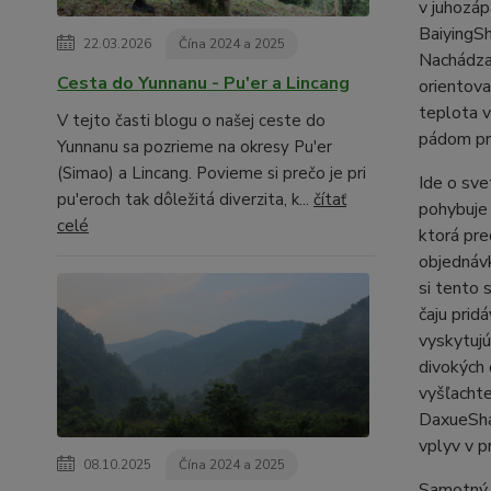
v juhozáp
BaiyingSh
22.03.2026
Čína 2024 a 2025
Nachádza 
Cesta do Yunnanu - Pu'er a Lincang
orientova
teplota v
V tejto časti blogu o našej ceste do
pádom pre
Yunnanu sa pozrieme na okresy Pu'er
(Simao) a Lincang. Povieme si prečo je pri
Ide o sve
pu'eroch tak dôležitá diverzita, k...
čítať
pohybuje 
celé
ktorá pre
objednávk
si tento 
čaju prid
vyskytujú
divokých 
vyšľachte
DaxueShan
vplyv v p
08.10.2025
Čína 2024 a 2025
Samotný l