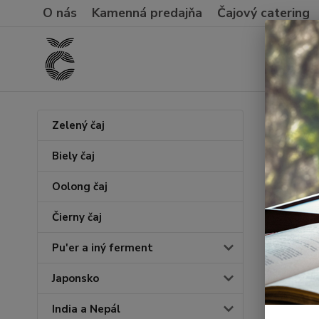
O nás
Kamenná predajňa
Čajový catering
Úvod
Č
Zelený čaj
2024
Biely čaj
Oolong čaj
Akcia
Čierny čaj
Pu'er a iný ferment
Japonsko
India a Nepál