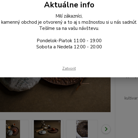
Aktuálne info
Dos
Milí zákazníci,
Gr
kamenný obchod je otvorený a to aj s možnosťou si u nás sadnúť.
Tešíme sa na vašu návštevu.
Pondelok-Piatok 11:00 - 19:00
12
Sobota a Nedeľa 12:00 - 20:00
10,
Zatvoriť
Číslo p
typ čaju
kultivar