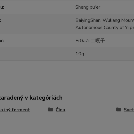
ju
Sheng pu'er
BaiyingShan, Wuliang Mounta
Autonomous County of Yi p
ar
ErGaZi 二嘎子
10g
zaradený v kategóriách
 a iný ferment
Čína
Svet