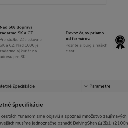
Nad 50€ doprava
zadarmo SK a CZ
Dovoz čajov priamo
od farmárov.
Pre službu Zásielkovne
SK a CZ. Nad 100€ je
Pozrite si blog z našich
zadarmo aj kuriér na
ciest.
adresu pre SK.
etné špecifikácie
Parametre
tné špecifikácie
 cestách Yunanom sme objavili a spoznali množstvo zaujímavých čaj
mavejších musíme jednoznačne označiť BaiyingShan 白莺山 (2100m