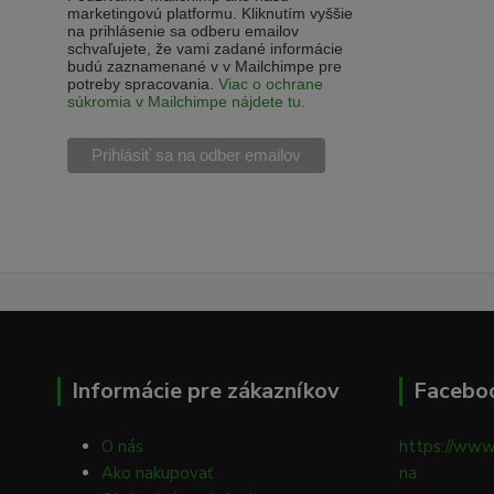
marketingovú platformu. Kliknutím vyššie
na prihlásenie sa odberu emailov
schvaľujete, že vami zadané informácie
budú zaznamenané v v Mailchimpe pre
potreby spracovania.
Viac o ochrane
súkromia v Mailchimpe nájdete tu.
Informácie pre zákazníkov
Facebo
O nás
https://www
Ako nakupovať
na