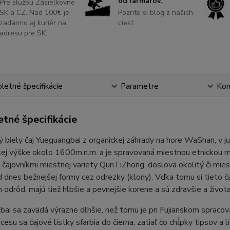
od farmárov.
Pre službu Zásielkovne
SK a CZ. Nad 100€ je
Pozrite si blog z našich
zadarmo aj kuriér na
ciest.
adresu pre SK.
etné špecifikácie
Parametre
Ko
tné špecifikácie
 biely čaj Yueguangbai z organickej záhrady na hore WaShan, v ju
ej výške okolo 1600m.n.m. a je spravovaná miestnou etnickou m
čajovníkmi miestnej variety QunTiZhong, doslova okolitý či mi
d dnes bežnejšej formy cez odrezky (klony). Vďka tomu si tieto č
h odrôd, majú tiež hlbšie a pevnejšie korene a sú zdravšie a živo
ai sa zavädá výrazne dlhšie, než tomu je pri Fujianskom spracovan
cesu sa čajové lístky sfarbia do čierna, zatiaľ čo chĺpky tipsov a