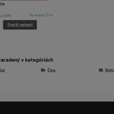
ite
Na sklade 23 ks
ez DPH
Zvoliť variant
zaradený v kategóriách
čaj
Čína
Biely