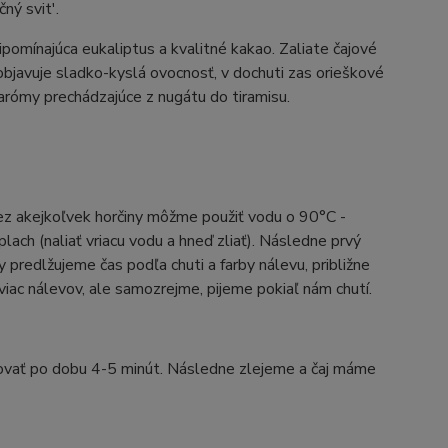
ný svit'.
ripomínajúca eukaliptus a kvalitné kakao. Zaliate čajové
a objavuje sladko-kyslá ovocnosť, v dochuti zas orieškové
arómy prechádzajúce z nugátu do tiramisu.
ez akejkoľvek horčiny môžme použiť vodu o 90°C -
ach (naliať vriacu vodu a hneď zliať). Následne prvý
 predlžujeme čas podľa chuti a farby nálevu, približne
viac nálevov, ale samozrejme, pijeme pokiaľ nám chutí.
ovať po dobu 4-5 minút. Následne zlejeme a čaj máme