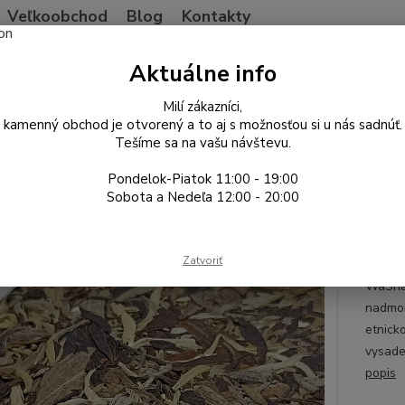
Veľkoobchod
Blog
Kontakty
Neviet
Aktuálne info
Hľadať
+421
Po-Pia
Milí zákazníci,
kamenný obchod je otvorený a to aj s možnosťou si u nás sadnúť.
Tešíme sa na vašu návštevu.
ína
Biely čaj
2022 WaShan Yueguangbai
Pondelok-Piatok 11:00 - 19:00
2 WaShan Yueguangbai
Sobota a Nedeľa 12:00 - 20:00
Yunn
Zatvoriť
Yunnan
WaShan
nadmor
etnick
vysade
popis