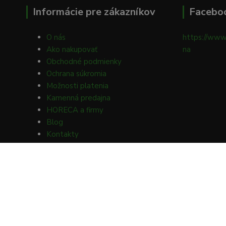
Informácie pre zákazníkov
Facebo
O nás
https://www
Ako nakupovať
na
Obchodné podmienky
Ochrana súkromia
Možnosti platenia
Kamenná predajna
HORECA a firmy
Blog
Kontakty