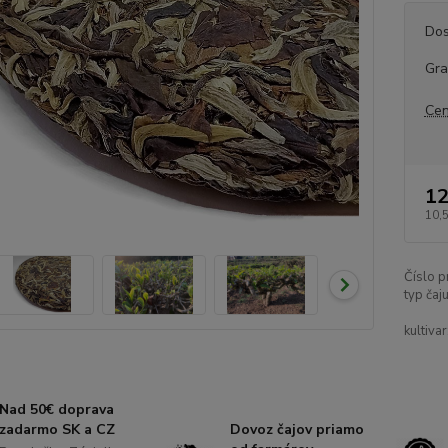
Dos
Gr
Cen
12
10,
Číslo p
typ čaju
kultivar
Nad 50€ doprava
zadarmo SK a CZ
Dovoz čajov priamo