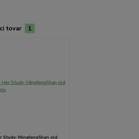
ci tovar
1
r Study: MingfengShan old