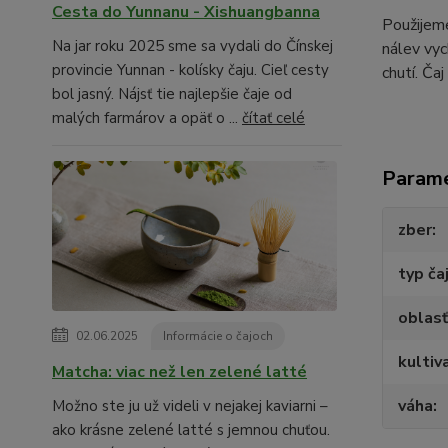
Cesta do Yunnanu - Xishuangbanna
Použijeme
Na jar roku 2025 sme sa vydali do Čínskej
nálev vyc
provincie Yunnan - kolísky čaju. Cieľ cesty
chutí. Ča
bol jasný. Nájsť tie najlepšie čaje od
malých farmárov a opäť o ...
čítať celé
Param
zber
typ ča
oblasť
02.06.2025
Informácie o čajoch
kultiv
Matcha: viac než len zelené latté
váha
Možno ste ju už videli v nejakej kaviarni –
ako krásne zelené latté s jemnou chuťou.