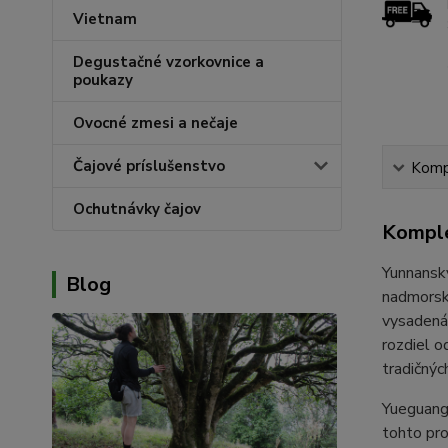
Vietnam
Degustačné vzorkovnice a
poukazy
Ovocné zmesi a nečaje
Čajové príslušenstvo
Kompl
Ochutnávky čajov
Komple
Yunnanský
Blog
nadmorsk
vysadená 
rozdiel o
tradičnýc
Yueguangb
tohto pro