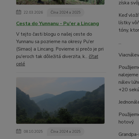
získa svô
22.03.2026
Čína 2024 a 2025
Keď vloží
lístky vô
Cesta do Yunnanu - Pu'er a Lincang
tóny, kto
V tejto časti blogu o našej ceste do
Yunnanu sa pozrieme na okresy Pu'er
...
(Simao) a Lincang. Povieme si prečo je pri
Viacnále
pu'eroch tak dôležitá diverzita, k...
čítať
celé
Použijeme
nalejeme 
nálev lúh
+20 sekún
Jednonál
Použijem
hotový.
08.10.2025
Čína 2024 a 2025
Grandpa-