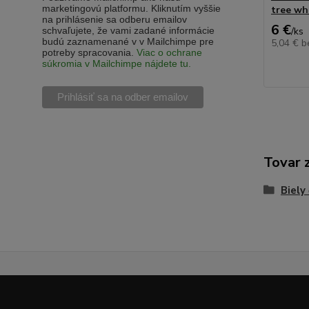
marketingovú platformu. Kliknutím vyššie
tree wh
na prihlásenie sa odberu emailov
6 €
schvaľujete, že vami zadané informácie
/
ks
budú zaznamenané v v Mailchimpe pre
5,04 €
b
potreby spracovania.
Viac o ochrane
súkromia v Mailchimpe nájdete tu.
Tovar 
Biely 