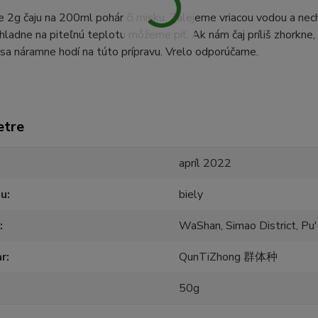
 2g čaju na 200ml pohár či misku. Zalejeme vriacou vodou a ne
hladne na piteľnú teplotu môžeme piť. Ak nám čaj príliš zhorkne,
j sa náramne hodí na túto prípravu. Vrelo odporúčame.
etre
apríl 2022
ju
biely
WaShan, Simao District, Pu'
ar
QunTiZhong 群体种
50g