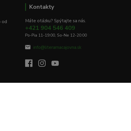
Kontakty
Máte otázku? Spýtajte sa nás.
o od
+421 904 546 409
Po-Pia 11-19:00, So-Ne 12-20:00
info@literarnacajovna.sk
Vytvorené na
Eshop-rychlo.sk