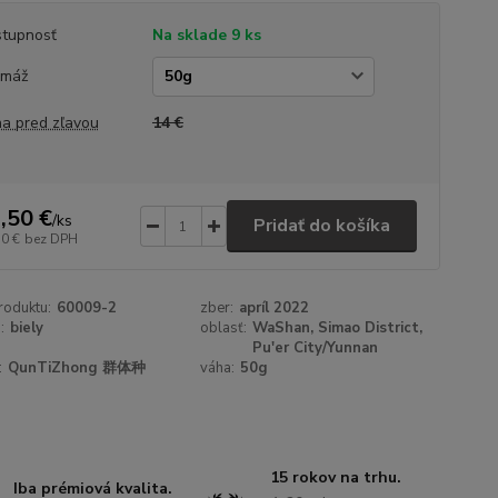
tupnosť
Na sklade 9 ks
amáž
a pred zľavou
14 €
,50 €
/
ks
Pridať do košíka
50 €
bez DPH
roduktu:
60009-2
zber:
apríl 2022
:
biely
oblasť:
WaShan, Simao District,
Pu'er City/Yunnan
:
QunTiZhong 群体种
váha:
50g
15 rokov na trhu.
Iba prémiová kvalita.