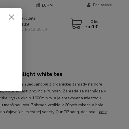
Prihlásenie
EUR
e si rady? Zavolajte.
0
ks
 904 546 409
za
0 €
 11-19:00, So-Ne 12-20:00
an Moonlight white tea
ský biely čaj Yueguangbai z organickej záhrady na hore
, v južnej časti provincie Yunnan. Záhrada sa nachádza v
skej výške okolo 1600m.n.m. a je spravovaná miestnou
ou menšinou Wa. Záhrada vznikla v 60tych rokoch a bola
ná čajovníkmi miestnej variety QunTiZhong, doslova...
celý