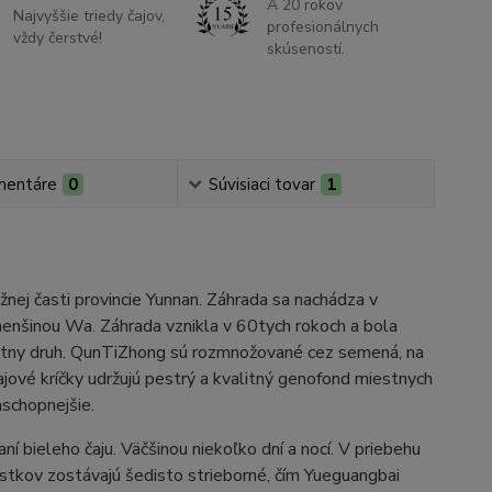
A 20 rokov
Najvyššie triedy čajov,
profesionálnych
vždy čerstvé!
skúseností.
mentáre
0
Súvisiaci tovar
1
žnej časti provincie Yunnan. Záhrada sa nachádza v
enšinou Wa. Záhrada vznikla v 60tych rokoch a bola
estny druh. QunTiZhong sú rozmnožované cez semená, na
ajové kríčky udržujú pestrý a kvalitný genofond miestnych
taschopnejšie.
í bieleho čaju. Väčšinou niekoľko dní a nocí. V priebehu
 lístkov zostávajú šedisto strieborné, čím Yueguangbai