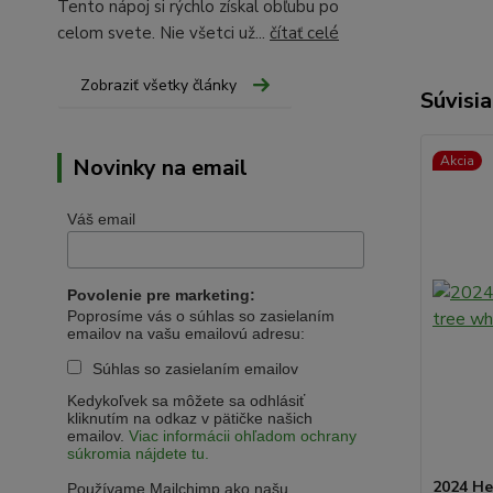
Tento nápoj si rýchlo získal obľubu po
celom svete. Nie všetci už...
čítať celé
Zobraziť všetky články
Súvisia
Akcia
Novinky na email
Váš email
Povolenie pre marketing:
Poprosíme vás o súhlas so zasielaním
emailov na vašu emailovú adresu:
Súhlas so zasielaním emailov
Kedykoľvek sa môžete sa odhlásiť
kliknutím na odkaz v pätičke našich
emailov.
Viac informácii ohľadom ochrany
súkromia nájdete tu.
2024 He
Používame Mailchimp ako našu