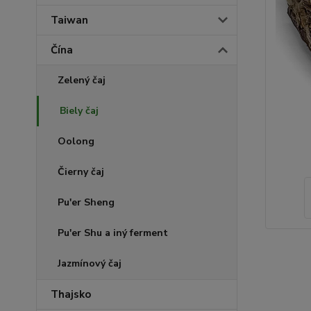
Taiwan
Čína
Zelený čaj
Biely čaj
Oolong
Čierny čaj
Pu'er Sheng
Pu'er Shu a iný ferment
Jazmínový čaj
Thajsko