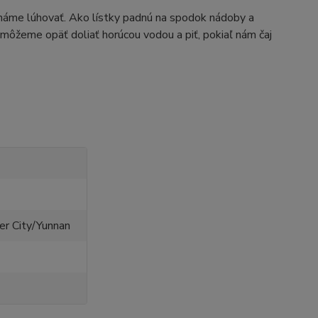
cháme lúhovať. Ako lístky padnú na spodok nádoby a
 môžeme opäť doliať horúcou vodou a piť, pokiaľ nám čaj
er City/Yunnan