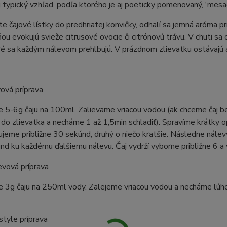
j typický vzhľad, podľa ktorého je aj poeticky pomenovaný, 'mesač
te čajové lístky do predhriatej konvičky, odhalí sa jemná aróma p
ňou evokujú svieže citrusové ovocie či citrónovú trávu. V chuti s
ré sa každým nálevom prehlbujú. V prázdnom zlievatku ostávajú 
vová príprava
 5-6g čaju na 100ml. Zalievame vriacou vodou (ak chceme čaj b
do zlievatka a necháme 1 až 1,5min schladiť). Spravíme krátky opl
ujeme približne 30 sekúnd, druhý o niečo kratšie. Následne nálevy
d ku každému ďalšiemu nálevu. Čaj vydrží vyborne približne 6 a 
evová príprava
e 3g čaju na 250ml vody. Zalejeme vriacou vodou a necháme lúh
style príprava