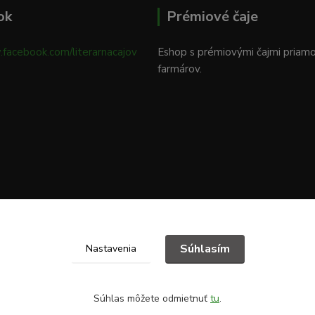
ok
Prémiové čaje
.facebook.com/literarnacajov
Eshop s prémiovými čajmi priam
farmárov.
Súhlasím
Nastavenia
Súhlas môžete odmietnuť
tu
.