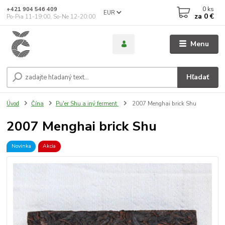
0
ks
+421 904 546 409
EUR
za
0 €
Po-Pia 11-19:00, So-Ne 12-20:00
Menu
Hľadať
Úvod
Čína
Pu'er Shu a iný ferment
2007 Menghai brick Shu
2007 Menghai brick Shu
Novinka
Akcia