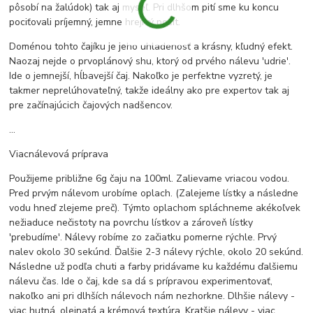
pôsobí na žalúdok) tak aj myseľ. Pri dlhšom pití sme ku koncu
pociťovali príjemný, jemne hrejivý pocit.
Doménou tohto čajíku je jeho uhladenosť a krásny, kľudný efekt.
Naozaj nejde o prvoplánový shu, ktorý od prvého nálevu 'udrie'.
Ide o jemnejší, hĺbavejší čaj. Nakoľko je perfektne vyzretý, je
takmer neprelúhovateľný, takže ideálny ako pre expertov tak aj
pre začínajúcich čajových nadšencov.
...
Viacnálevová príprava
Použijeme približne 6g čaju na 100ml. Zalievame vriacou vodou.
Pred prvým nálevom urobíme oplach. (Zalejeme lístky a následne
vodu hneď zlejeme preč). Týmto oplachom spláchneme akékoľvek
nežiaduce nečistoty na povrchu lístkov a zároveň lístky
'prebudíme'. Nálevy robíme zo začiatku pomerne rýchle. Prvý
nalev okolo 30 sekúnd. Ďalšie 2-3 nálevy rýchle, okolo 20 sekúnd.
Následne už podľa chuti a farby pridávame ku každému ďalšiemu
nálevu čas. Ide o čaj, kde sa dá s prípravou experimentovať,
nakoľko ani pri dlhších nálevoch nám nezhorkne. Dlhšie nálevy -
viac hutná, olejnatá a krémová textúra. Kratšie nálevy - viac