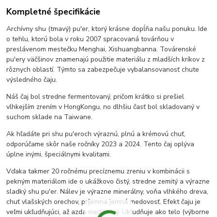
Kompletné špecifikácie
Archívny shu (tmavý) pu'er, ktorý krásne dopĺňa našu ponuku. Ide
o tehlu, ktorú bola v roku 2007 spracovaná továrňou v
preslávenom mestečku Menghai, Xishuangbanna. Továrenské
pu'ery väčšinov znamenajú použitie materiálu z mladších kríkov z
rôznych oblastí. Týmto sa zabezpečuje vybalansovanosť chute
výsledného čaju.
Náš čaj bol stredne fermentovaný, pričom krátko si prešiel
vlhkejším zrením v HongKongu, no dlhšiu časť bol skladovaný v
suchom sklade na Taiwane.
Ak hľadáte pri shu pu'eroch výraznú, plnú a krémovú chuť,
odporúčame skôr naše ročníky 2023 a 2024. Tento čaj oplýva
úplne inými, špeciálnymi kvalitami.
Vďaka takmer 20 ročnému precíznemu zreniu v kombinácii s
pekným materiálom ide o ukážkovo čistý, stredne zemitý a výrazne
sladký shu pu'er. Nálev je výrazne minerálny, voňa vlhkého dreva,
chuť vlašských orechov, príjemna jemná medovosť. Efekt čaju je
veľmi ukľudňujúci, až azda meditačný. Ukľudňuje ako telo (výborne