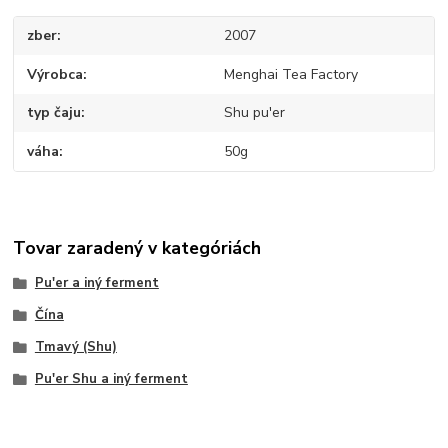
zber
2007
Výrobca
Menghai Tea Factory
typ čaju
Shu pu'er
váha
50g
Tovar zaradený v kategóriách
Pu'er a iný ferment
Čína
Tmavý (Shu)
Pu'er Shu a iný ferment