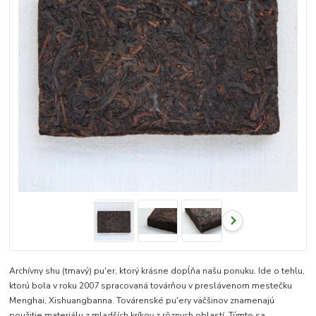
Archívny shu (tmavý) pu'er, ktorý krásne dopĺňa našu ponuku. Ide o tehlu,
ktorú bola v roku 2007 spracovaná továrňou v preslávenom mestečku
Menghai, Xishuangbanna. Továrenské pu'ery väčšinov znamenajú
použitie materiálu z mladších kríkov z rôznych oblastí. Týmto sa