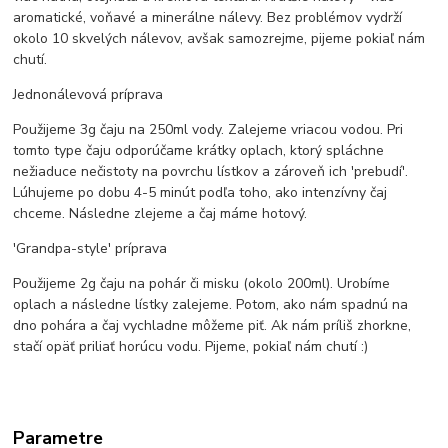
aromatické, voňavé a minerálne nálevy. Bez problémov vydrží
okolo 10 skvelých nálevov, avšak samozrejme, pijeme pokiaľ nám
chutí.
Jednonálevová príprava
Použijeme 3g čaju na 250ml vody. Zalejeme vriacou vodou. Pri
tomto type čaju odporúčame krátky oplach, ktorý spláchne
nežiaduce nečistoty na povrchu lístkov a zároveň ich 'prebudí'.
Lúhujeme po dobu 4-5 minút podľa toho, ako intenzívny čaj
chceme. Následne zlejeme a čaj máme hotový.
'Grandpa-style' príprava
Použijeme 2g čaju na pohár či misku (okolo 200ml). Urobíme
oplach a následne lístky zalejeme. Potom, ako nám spadnú na
dno pohára a čaj vychladne môžeme piť. Ak nám príliš zhorkne,
stačí opäť priliať horúcu vodu. Pijeme, pokiaľ nám chutí :)
Parametre