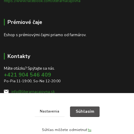
https://www.facebook.com/literarnacajovna
Prémiové čaje
Eshop s prémiovými čajmi priamo od farmárov.
Kontakty
Máte otázku? Spýtajte sa nás.
+421 904 546 409
Po-Pia 11-19:00, So-Ne 12-20:00
info@literarnacajovna.sk
Súhlasím
Nastavenia
Súhlas môžete odmietnuť
tu
.