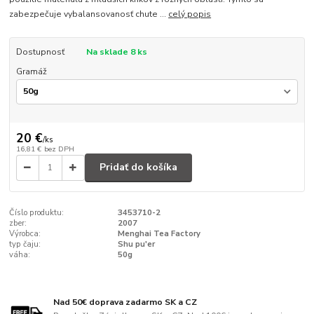
zabezpečuje vybalansovanosť chute ...
celý popis
Dostupnosť
Na sklade 8 ks
Gramáž
20 €
/
ks
16,81 €
bez DPH
Pridať do košíka
Číslo produktu:
3453710-2
zber:
2007
Výrobca:
Menghai Tea Factory
typ čaju:
Shu pu'er
váha:
50g
Nad 50€ doprava zadarmo SK a CZ