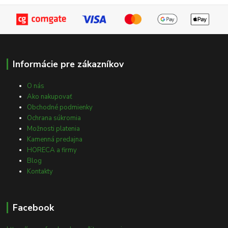
Informácie pre zákazníkov
O nás
Ako nakupovať
Obchodné podmienky
Ochrana súkromia
Možnosti platenia
Kamenná predajna
HORECA a firmy
Blog
Kontakty
Facebook