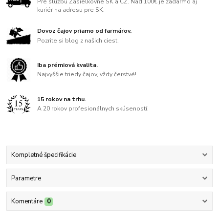
Pre službu Zásielkovne SK a CZ. Nad 100€ je zadarmo aj
kuriér na adresu pre SK.
Dovoz čajov priamo od farmárov.
Pozrite si blog z našich ciest.
Iba prémiová kvalita.
Najvyššie triedy čajov, vždy čerstvé!
15 rokov na trhu.
A 20 rokov profesionálnych skúseností.
Kompletné špecifikácie
Parametre
Komentáre
0