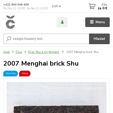
0
ks
+421 904 546 409
EUR
za
0 €
Po-Pia 11-19:00, So-Ne 12-20:00
Menu
Hľadať
Úvod
Čína
Pu'er Shu a iný ferment
2007 Menghai brick Shu
2007 Menghai brick Shu
Novinka
Akcia