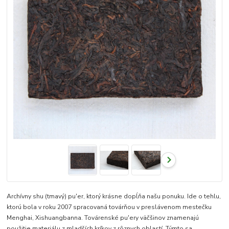
Archívny shu (tmavý) pu'er, ktorý krásne dopĺňa našu ponuku. Ide o tehlu,
ktorú bola v roku 2007 spracovaná továrňou v preslávenom mestečku
Menghai, Xishuangbanna. Továrenské pu'ery väčšinov znamenajú
použitie materiálu z mladších kríkov z rôznych oblastí. Týmto sa