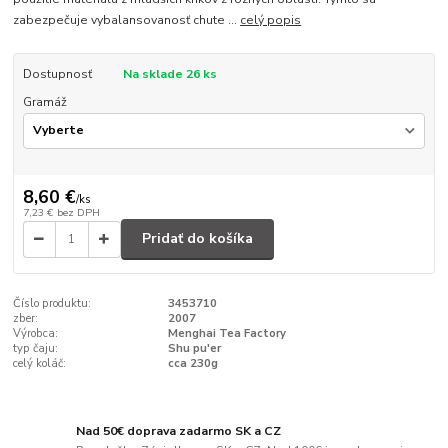
zabezpečuje vybalansovanosť chute ...
celý popis
Dostupnosť
Na sklade 26 ks
Gramáž
8,60 €
/
ks
7,23 €
bez DPH
Pridať do košíka
Číslo produktu:
3453710
zber:
2007
Výrobca:
Menghai Tea Factory
typ čaju:
Shu pu'er
celý koláč:
cca 230g
Nad 50€ doprava zadarmo SK a CZ