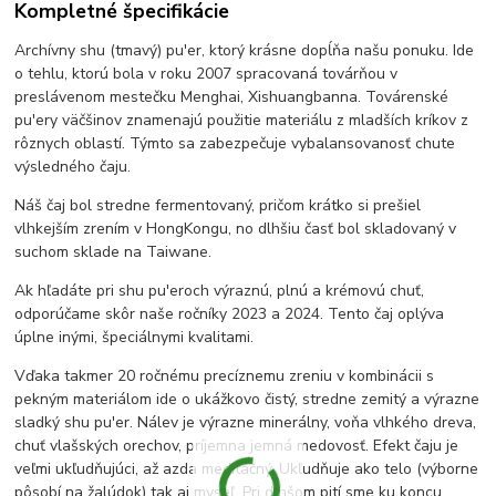
Kompletné špecifikácie
Archívny shu (tmavý) pu'er, ktorý krásne dopĺňa našu ponuku. Ide
o tehlu, ktorú bola v roku 2007 spracovaná továrňou v
preslávenom mestečku Menghai, Xishuangbanna. Továrenské
pu'ery väčšinov znamenajú použitie materiálu z mladších kríkov z
rôznych oblastí. Týmto sa zabezpečuje vybalansovanosť chute
výsledného čaju.
Náš čaj bol stredne fermentovaný, pričom krátko si prešiel
vlhkejším zrením v HongKongu, no dlhšiu časť bol skladovaný v
suchom sklade na Taiwane.
Ak hľadáte pri shu pu'eroch výraznú, plnú a krémovú chuť,
odporúčame skôr naše ročníky 2023 a 2024. Tento čaj oplýva
úplne inými, špeciálnymi kvalitami.
Vďaka takmer 20 ročnému precíznemu zreniu v kombinácii s
pekným materiálom ide o ukážkovo čistý, stredne zemitý a výrazne
sladký shu pu'er. Nálev je výrazne minerálny, voňa vlhkého dreva,
chuť vlašských orechov, príjemna jemná medovosť. Efekt čaju je
veľmi ukľudňujúci, až azda meditačný. Ukľudňuje ako telo (výborne
pôsobí na žalúdok) tak aj myseľ. Pri dlhšom pití sme ku koncu