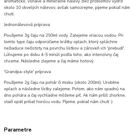
aromatické, voňavé a minerálne nálevy. Bez problémov vydrží
okolo 10 skvelých nálevov, avšak samozrejme, pijeme pokiaľ nám
chutí.
Jednonálevová príprava
Použijeme 3g čaju na 250ml vody. Zalejeme vriacou vodou. Pri
tomto type čaju odporúčame krátky oplach, ktorý spláchne
nežiaduce nečistoty na povrchu lístkov a zároveň ich 'prebudí'.
Lúhujeme po dobu 4-5 minút podľa toho, ako intenzívny čaj
chceme. Následne zlejeme a čaj máme hotový.
'Grandpa-style' príprava
Použijeme 2g čaju na pohár či misku (okolo 200ml). Urobíme
oplach a následne lístky zalejeme. Potom, ako nám spadnú na
dno pohára a čaj vychladne môžeme piť. Ak nám príliš zhorkne,
stačí opäť priliať horúcu vodu. Pijeme, pokiaľ nám chutí :)
Parametre