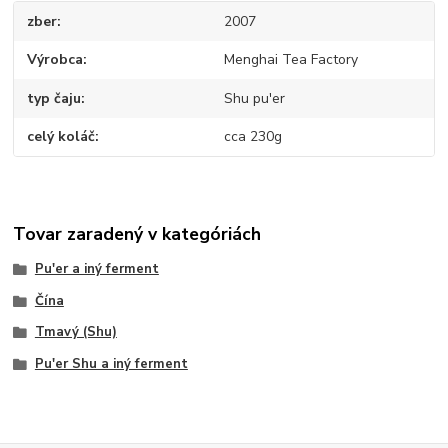
zber
2007
Výrobca
Menghai Tea Factory
typ čaju
Shu pu'er
celý koláč
cca 230g
Tovar zaradený v kategóriách
Pu'er a iný ferment
Čína
Tmavý (Shu)
Pu'er Shu a iný ferment