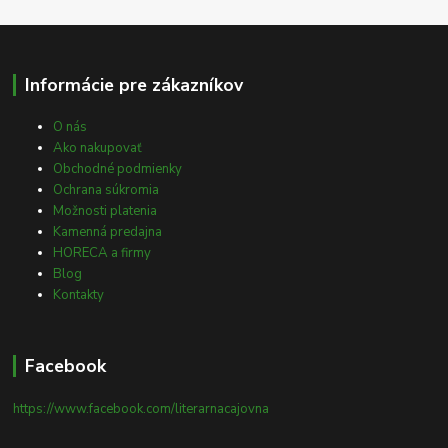
Informácie pre zákazníkov
O nás
Ako nakupovať
Obchodné podmienky
Ochrana súkromia
Možnosti platenia
Kamenná predajna
HORECA a firmy
Blog
Kontakty
Facebook
https://www.facebook.com/literarnacajovna