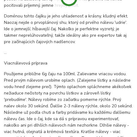
pociťovali príjemný, jemne hrejivý pocit.
Doménou tohto čajíku je jeho uhladenosť a krásny, kľudný efekt.
Naozaj nejde o prvoplánový shu, ktorý od prvého nálevu 'udrie'.
Ide o jemnejší, hĺbavejší čaj. Nakoľko je perfektne vyzretý, je
takmer neprelúhovateľný, takže ideálny ako pre expertov tak aj
pre začínajúcich čajových nadšencov.
...
Viacnálevová príprava
Použijeme približne 6g čaju na 100ml. Zalievame vriacou vodou.
Pred prvým nálevom urobíme oplach. (Zalejeme lístky a následne
vodu hneď zlejeme preč). Týmto oplachom spláchneme akékoľvek
nežiaduce nečistoty na povrchu lístkov a zároveň lístky
'prebudíme'. Nálevy robíme zo začiatku pomerne rýchle. Prvý
nalev okolo 30 sekúnd. Ďalšie 2-3 nálevy rýchle, okolo 20 sekúnd.
Následne už podľa chuti a farby pridávame ku každému ďalšiemu
nálevu čas. Ide o čaj, kde sa dá s prípravou experimentovať,
nakoľko ani pri dlhších nálevoch nám nezhorkne. Dlhšie nálevy -
viac hutná, olejnatá a krémová textúra. Kratšie nálevy - viac