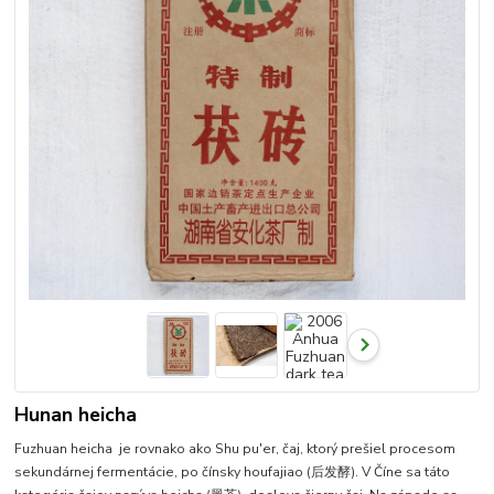
Hunan heicha
Fuzhuan heicha je rovnako ako Shu pu'er, čaj, ktorý prešiel procesom
sekundárnej fermentácie, po čínsky houfajiao (后发酵). V Číne sa táto