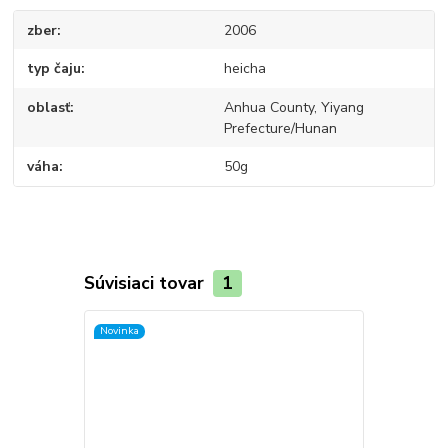
zber
2006
typ čaju
heicha
oblasť
Anhua County, Yiyang
Prefecture/Hunan
váha
50g
Súvisiaci tovar
1
Novinka