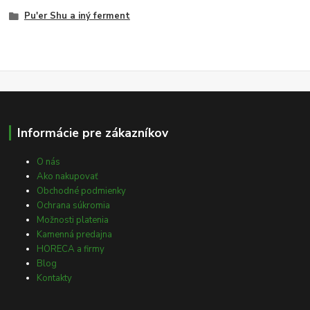
Pu'er Shu a iný ferment
Informácie pre zákazníkov
O nás
Ako nakupovať
Obchodné podmienky
Ochrana súkromia
Možnosti platenia
Kamenná predajna
HORECA a firmy
Blog
Kontakty