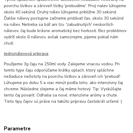
povrchu lístkov a zároveň lístky 'prebudíme'. Prvý nalev lúhujeme
okolo 40 sekúnd. Druhý nálev lúhujeme približne 30 sekúnd.
Ďalšie nálevy postupne začneme pridávať čas, okolo 30 sekúnd
na nálev. Netreba sa báť ani tzv. 'zabudnutých' neskorších
nálevov, čaj bude krásne aromatický bez horkosti. Bez problémov
vydrží okolo 6 nálevov, avšak samozrejme, pijeme pokiaľ nám
chutí.
Jednonálevová príprava
Použijeme 3g čaju na 250ml vody. Zalejeme vriacou vodou. Pri
tomto type čaju odporúčame krátky oplach, ktorý spláchne
nežiaduce nečistoty na povrchu lístkov a zároveň ich 'prebudí'.
Lúhujeme po dobu 5 a viac minút podľa toho, ako intenzívny čaj
chceme. Následne zlejeme a čaj máme hotový. Tip: Vyskúšajte
tento čaj povariť. Odhalia sa nové, intenzívne arómy a chute.
Tieto tipy čajov sú práve na takúto prípravu častokrát určené :)
Parametre