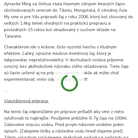
dynastie Ming sa Anhua stala hlavným zdrojom tmavých čajov
obchodovaných smerom do Tibetu, Mongolska, či strednej Ázie.
My sme si pre Vás pripravili čaj z roku 2006, ktorý bol zlisovaný do
veľkých 1,4kg tehiel vhodných na praktickú prepravu a
posledných 15 rokov bol skladovaný v suchom sklade na
Taiwane.
Charakterom ide o krásne, čisto vyzretú heichu s kľudným
efektom. Ľahký, výrazne medovo-kvetinový čaj, ktorý je
takpovediac neprelúhovateľný. V dochutiach ostáva príjemne
ovocný, bez akéhokoľvek náznaku zlého skladovania. Tieto čaje
sú často určené aj na prípravu varením, takže ak máte chuť
experimentovať, vrelo odporúčame povariť!
...
Viacnálevová príprava
Na tento čaj odporúčáme pri príprave pritlačiť aby sme z neho
vylúhovali to najkrajšie. Použijeme približne 6-7g čaju na 100ml.
Zalievame vriacou vodou. Pred prvým nálevom urobíme jeden
oplach. (Zalejeme lístky a následne vodu hneď zlejeme preč).
Týmto oplachom spláchneme akékoľvek nežiaduce nečistoty na