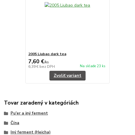
2005 Liubao dark tea
7,60 €
/
ks
Na sklade 23 ks
6,39 €
bez DPH
Zvoliť variant
Tovar zaradený v kategóriách
Pu'er a iný ferment
Čína
Iný ferment (Heicha)