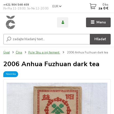
0
ks
+421 904 546 409
EUR
za
0 €
Po-Pia 11-19:00, So-Ne 12-20:00
Menu
Hľadať
Úvod
Čína
Pu'er Shu a iný ferment
2006 Anhua Fuzhuan dark tea
2006 Anhua Fuzhuan dark tea
Novinka