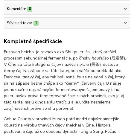
Komentáre
0
Súvisiaci tovar
1
Kompletné špecifikácie
Fuzhuan heicha je rovnako ako Shu pu'er, čaj, ktorý prešiel
procesom sekundárnej fermentácie, po čínsky
houfajiao
(后发酵).
V Číne sa táto kategória čajov nazýva
heicha
(黑茶), doslova
čierny čaj. Na západe sa táto kategória väčšinou prekladá ako
Dark tea, tmavý čaj, aby tak bol jasné, že sa nejedná o čaj, ktorý
sa na západe bežne chápe ako "čierny" (červený čaj). U nás je
jednoznačne najznámejším fermentovaným čajom tmavý (shu)
pu'er, avšak práve fermentované čaje z iných provincií, ako je aj
táto tehla, majú dlhosiahlu tradíciu a je určite nesmierne
zaujímavé ich práve so shu porovnať.
Anhua County v provincii Hunan patrí medzi najvýznamnejšie
oblasti na výrobu tmavých čajov (heicha) v Číne. História
pestovania čaju až do obdobia dynastií Tang a Song. Počas