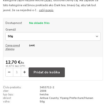
kategória čajov nazýva heicha (黑茶), doslova čierny čaj. Na západe sa
táto kategória väčšinou prekladá ako Dark tea, tmavý čaj, aby tak bol
jasné, že sa nejedná o č...
celý popis
Dostupnosť
Na sklade 9 ks
Gramáž
Cena pred
14 €
zľavou
12,70 €
/
ks
10,67 €
bez DPH
Pridať do košíka
Číslo produktu:
3453712-2
zber:
2006
typ čaju:
heicha
oblasť:
Anhua County, Yiyang Prefecture/Hunan
váha:
50g