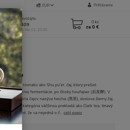
Prihlásenie
EUR
e si rady? Zavolajte.
0
ks
 904 546 409
za
0 €
 11-19:00, So-Ne 12-20:00
n heicha
n heicha je rovnako ako Shu pu'er, čaj, ktorý prešiel
om sekundárnej fermentácie, po čínsky houfajiao (后发酵). V
a táto kategória čajov nazýva heicha (黑茶), doslova čierny čaj.
ade sa táto kategória väčšinou prekladá ako Dark tea, tmavý
y tak bol jasné, že sa nejedná o č...
celý popis