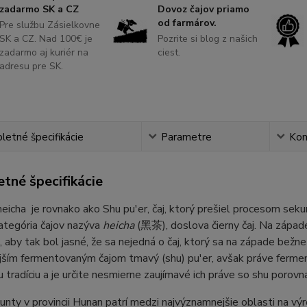
zadarmo SK a CZ
Dovoz čajov priamo
od farmárov.
Pre službu Zásielkovne
SK a CZ. Nad 100€ je
Pozrite si blog z našich
zadarmo aj kuriér na
ciest.
adresu pre SK.
etné špecifikácie
Parametre
Ko
tné špecifikácie
eicha je rovnako ako Shu pu'er, čaj, ktorý prešiel procesom seku
ategória čajov nazýva
heicha
(黑茶), doslova čierny čaj. Na západ
, aby tak bol jasné, že sa nejedná o čaj, ktorý sa na západe bežne
ším fermentovaným čajom tmavý (shu) pu'er, avšak práve fermentov
u tradíciu a je určite nesmierne zaujímavé ich práve so shu porovna
nty v provincii Hunan patrí medzi najvýznamnejšie oblasti na výr