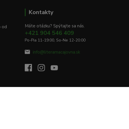
Kontakty
Máte otázku? Spýtajte sa nás.
o od
+421 904 546 409
Po-Pia 11-19:00, So-Ne 12-20:00
info@literarnacajovna.sk
Vytvorené na
Eshop-rychlo.sk