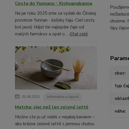
Cesta do Yunnanu - Xishuangbanna
Použijeme
Na jar roku 2025 sme sa vydali do Čínskej
nežiaduce
provincie Yunnan - kolísky čaju. Cieľ cesty
chceme. N
bol jasný. Nájsť tie najlepšie čaje od
tipy čajo
malých farmárov a opäť o ...
čítať celé
Param
zber
typ ča
02.06.2025
Informácie o čajoch
oblasť
Matcha: viac než len zelené latté
váha
Možno ste ju už videli v nejakej kaviarni –
ako krásne zelené latté s jemnou chuťou.