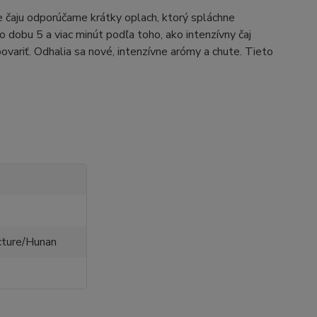
 čaju odporúčame krátky oplach, ktorý spláchne
o dobu 5 a viac minút podľa toho, ako intenzívny čaj
variť. Odhalia sa nové, intenzívne arómy a chute. Tieto
cture/Hunan