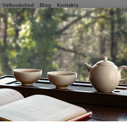
Veľkoobchod
Blog
Kontakty
Neviet
Hľadať
+421
Po-Pia
ína
Pu'er Shu a iný ferment
2006 Anhua Fuzhuan dark tea
 Anhua Fuzhuan dark tea
Huna
Fuzhua
proces
Číne s
Na záp
čaj, ab