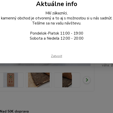
Dos
Aktuálne info
Gr
Milí zákazníci,
kamenný obchod je otvorený a to aj s možnosťou si u nás sadnúť.
Tešíme sa na vašu návštevu.
5,
Pondelok-Piatok 11:00 - 19:00
4,71
Sobota a Nedeľa 12:00 - 20:00
Číslo p
Zatvoriť
typ čaju
váha:
Nad 50€ doprava