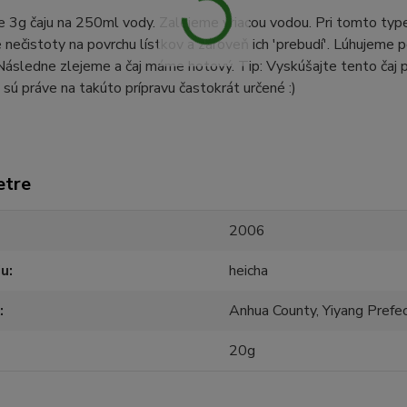
 3g čaju na 250ml vody. Zalejeme vriacou vodou. Pri tomto type
 nečistoty na povrchu lístkov a zároveň ich 'prebudí'. Lúhujeme p
ásledne zlejeme a čaj máme hotový. Tip: Vyskúšajte tento čaj po
v sú práve na takúto prípravu častokrát určené :)
etre
2006
ju
heicha
Anhua County, Yiyang Prefe
20g