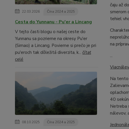
čaju až d
smerom do
22.03.2026
Čína 2024 a 2025
tehiel vh
Cesta do Yunnanu - Pu'er a Lincang
Charakter
V tejto časti blogu o našej ceste do
neprelúho
Yunnanu sa pozrieme na okresy Pu'er
na prípra
(Simao) a Lincang. Povieme si prečo je pri
pu'eroch tak dôležitá diverzita, k...
čítať
...
celé
Viacnále
Na tento 
Zalievame
oplachom 
40 sekúnd
Netreba s
nálevov, 
08.10.2025
Čína 2024 a 2025
Jednonál