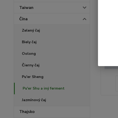
Taiwan
Čína
Zelený čaj
Biely čaj
Oolong
Čierny čaj
Pu'er Sheng
Pu'er Shu a iný ferment
Jazmínový čaj
Thajsko