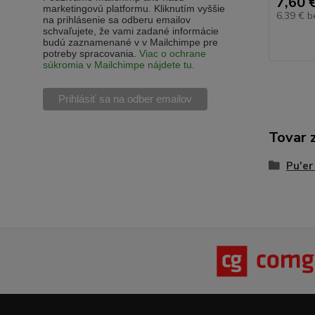
7,60 
marketingovú platformu. Kliknutím vyššie
6,39 €
b
na prihlásenie sa odberu emailov
schvaľujete, že vami zadané informácie
budú zaznamenané v v Mailchimpe pre
potreby spracovania.
Viac o ochrane
súkromia v Mailchimpe nájdete tu.
Tovar 
Pu'er