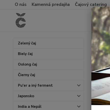
O nás
Kamenná predajňa
Čajový catering
Úvod
Č
Zelený čaj
2006
Biely čaj
Oolong čaj
Novinka
Čierny čaj
Pu'er a iný ferment
Japonsko
India a Nepál