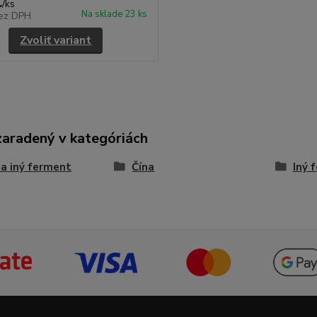
€
/
ks
Na sklade 23 ks
ez DPH
Zvoliť variant
zaradený v kategóriách
 a iný ferment
Čína
Iný 