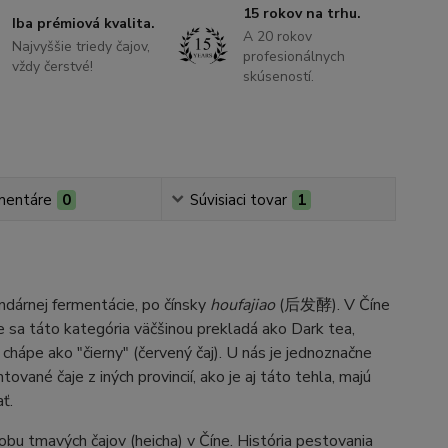
15 rokov na trhu.
Iba prémiová kvalita.
A 20 rokov
Najvyššie triedy čajov,
profesionálnych
vždy čerstvé!
skúseností.
mentáre
0
Súvisiaci tovar
1
ndárnej fermentácie, po čínsky
houfajiao
(后发酵). V Číne
e sa táto kategória väčšinou prekladá ako Dark tea,
 chápe ako "čierny" (červený čaj). U nás je jednoznačne
ané čaje z iných provincií, ako je aj táto tehla, majú
ť.
obu tmavých čajov (heicha) v Číne. História pestovania