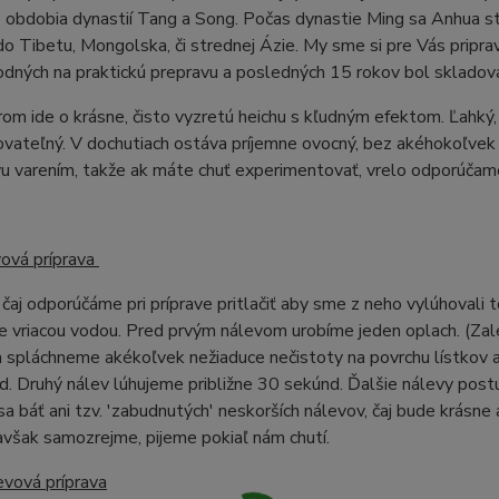
o obdobia dynastií Tang a Song. Počas dynastie Ming sa Anhua 
 Tibetu, Mongolska, či strednej Ázie. My sme si pre Vás pripravi
odných na praktickú prepravu a posledných 15 rokov bol sklado
om ide o krásne, čisto vyzretú heichu s kľudným efektom. Ľahký,
vateľný. V dochutiach ostáva príjemne ovocný, bez akéhokoľvek n
vu varením, takže ak máte chuť experimentovať, vrelo odporúčam
vová príprava
čaj odporúčáme pri príprave pritlačiť aby sme z neho vylúhovali t
 vriacou vodou. Pred prvým nálevom urobíme jeden oplach. (Zal
spláchneme akékoľvek nežiaduce nečistoty na povrchu lístkov a 
. Druhý nálev lúhujeme približne 30 sekúnd. Ďalšie nálevy post
a báť ani tzv. 'zabudnutých' neskorších nálevov, čaj bude krásn
avšak samozrejme, pijeme pokiaľ nám chutí.
evová príprava