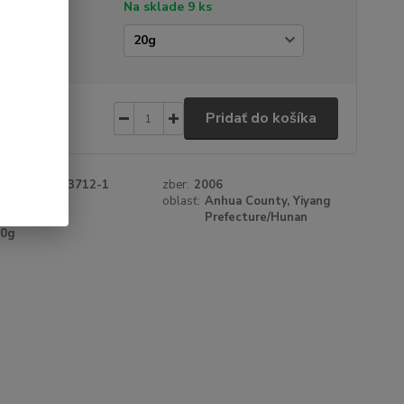
tupnosť
Na sklade 9 ks
amáž
60 €
/
ks
Pridať do košíka
 €
bez DPH
roduktu:
3453712-1
zber:
2006
:
heicha
oblasť:
Anhua County, Yiyang
Prefecture/Hunan
20g