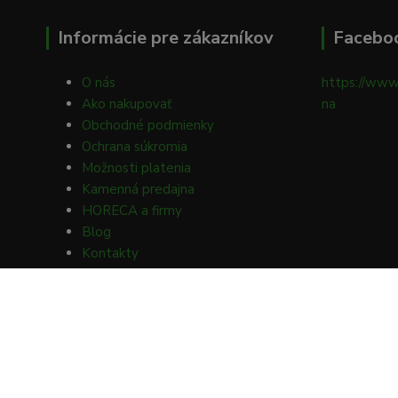
Informácie pre zákazníkov
Facebo
O nás
https://www
Ako nakupovať
na
Obchodné podmienky
Ochrana súkromia
Možnosti platenia
Kamenná predajna
HORECA a firmy
Blog
Kontakty