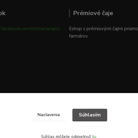
ok
Prémiové čaje
.facebook.com/literarnacajov
Eshop s prémiovými čajmi priam
farmárov.
Súhlasím
Nastavenia
Súhlas môžete odmietnuť
tu
.