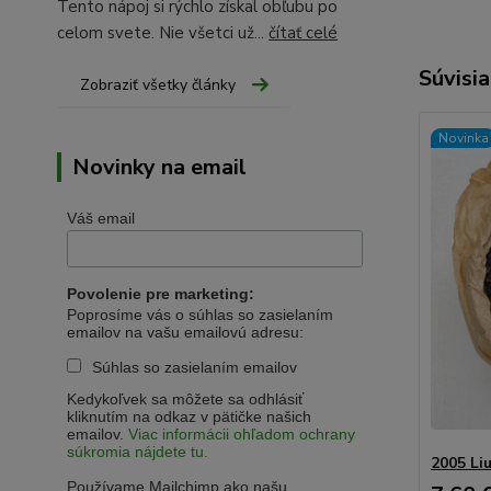
Tento nápoj si rýchlo získal obľubu po
celom svete. Nie všetci už...
čítať celé
Súvisia
Zobraziť všetky články
Novinka
Novinky na email
Váš email
Povolenie pre marketing:
Poprosíme vás o súhlas so zasielaním
emailov na vašu emailovú adresu:
Súhlas so zasielaním emailov
Kedykoľvek sa môžete sa odhlásiť
kliknutím na odkaz v pätičke našich
emailov.
Viac informácii ohľadom ochrany
súkromia nájdete tu.
2005 Li
Používame Mailchimp ako našu