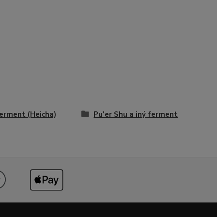
ferment (Heicha)
Pu'er Shu a iný ferment