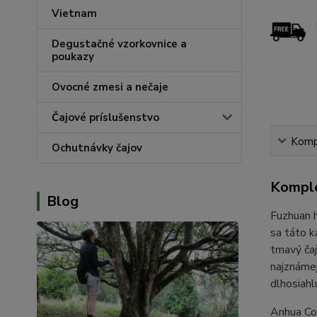
Vietnam
Degustačné vzorkovnice a
poukazy
Ovocné zmesi a nečaje
Čajové príslušenstvo
Kompl
Ochutnávky čajov
Komple
Blog
Fuzhuan h
sa táto k
tmavý čaj
najznámej
dlhosiahl
Anhua Cou