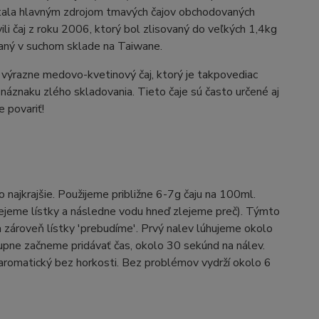
stala hlavným zdrojom tmavých čajov obchodovaných
li čaj z roku 2006, ktorý bol zlisovaný do veľkých 1,4kg
vaný v suchom sklade na Taiwane.
 výrazne medovo-kvetinový čaj, ktorý je takpovediac
áznaku zlého skladovania. Tieto čaje sú často určené aj
e povariť!
o najkrajšie. Použijeme približne 6-7g čaju na 100ml.
ejeme lístky a následne vodu hneď zlejeme preč). Týmto
zároveň lístky 'prebudíme'. Prvý nalev lúhujeme okolo
upne začneme pridávať čas, okolo 30 sekúnd na nálev.
e aromatický bez horkosti. Bez problémov vydrží okolo 6