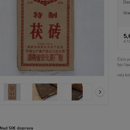
Dos
Gr
5,
4,71
Číslo p
typ čaju
celý ko
Nad 50€ doprava