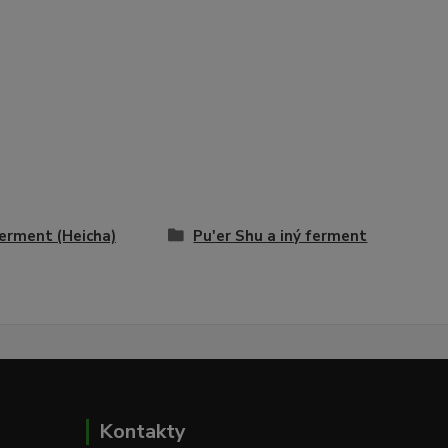
ferment (Heicha)
Pu'er Shu a iný ferment
Kontakty