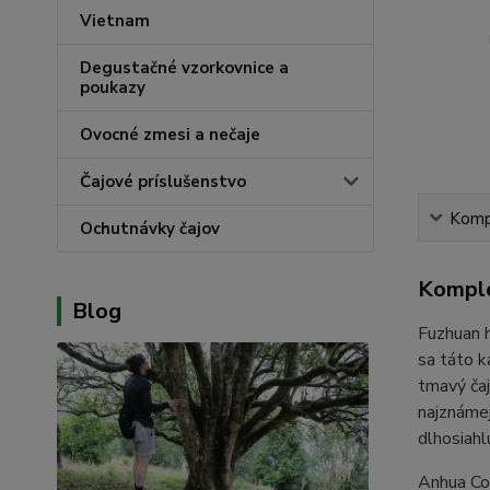
Vietnam
Degustačné vzorkovnice a
poukazy
Ovocné zmesi a nečaje
Čajové príslušenstvo
Kompl
Ochutnávky čajov
Komple
Blog
Fuzhuan h
sa táto k
tmavý čaj
najznámej
dlhosiahl
Anhua Cou