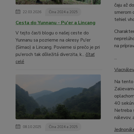
čaju až d
smerom do
22.03.2026
Čína 2024 a 2025
tehiel vh
Cesta do Yunnanu - Pu'er a Lincang
Charakter
V tejto časti blogu o našej ceste do
neprelúho
Yunnanu sa pozrieme na okresy Pu'er
na prípra
(Simao) a Lincang. Povieme si prečo je pri
pu'eroch tak dôležitá diverzita, k...
čítať
...
celé
Viacnále
Na tento 
Zalievame
oplachom 
40 sekúnd
Netreba s
nálevov, 
08.10.2025
Čína 2024 a 2025
Jednonál