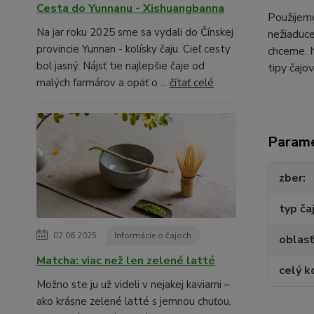
Cesta do Yunnanu - Xishuangbanna
Použijeme
Na jar roku 2025 sme sa vydali do Čínskej
nežiaduce
provincie Yunnan - kolísky čaju. Cieľ cesty
chceme. N
bol jasný. Nájsť tie najlepšie čaje od
tipy čajo
malých farmárov a opäť o ...
čítať celé
Param
zber
typ ča
02.06.2025
Informácie o čajoch
oblasť
Matcha: viac než len zelené latté
celý k
Možno ste ju už videli v nejakej kaviarni –
ako krásne zelené latté s jemnou chuťou.