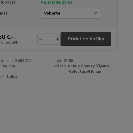
tupnosť
Na sklade 18 ks
amáž
60 €
/
ks
Pridať do košíka
 €
bez DPH
roduktu:
3453712
zber:
2006
:
heicha
oblasť:
Anhua County, Yiyang
Prefecture/Hunan
láč:
1,4kg