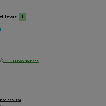
ci tovar
1
ubao dark tea