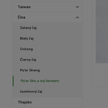
Taiwan
Čína
Zelený čaj
Biely čaj
Oolong
Čierny čaj
Pu'er Sheng
Pu'er Shu a iný ferment
Jazmínový čaj
Thajsko