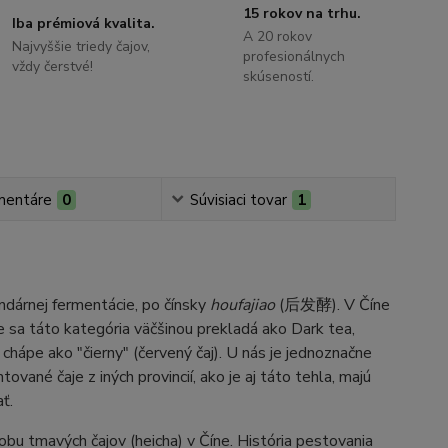
15 rokov na trhu.
Iba prémiová kvalita.
A 20 rokov
Najvyššie triedy čajov,
profesionálnych
vždy čerstvé!
skúseností.
mentáre
0
Súvisiaci tovar
1
ndárnej fermentácie, po čínsky
houfajiao
(后发酵). V Číne
e sa táto kategória väčšinou prekladá ako Dark tea,
 chápe ako "čierny" (červený čaj). U nás je jednoznačne
ané čaje z iných provincií, ako je aj táto tehla, majú
ť.
obu tmavých čajov (heicha) v Číne. História pestovania