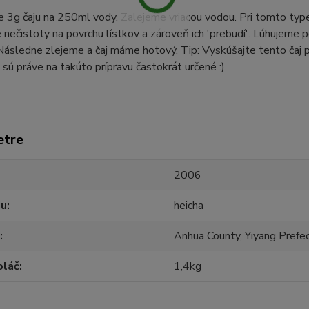
 3g čaju na 250ml vody. Zalejeme vriacou vodou. Pri tomto type
 nečistoty na povrchu lístkov a zároveň ich 'prebudí'. Lúhujeme p
ásledne zlejeme a čaj máme hotový. Tip: Vyskúšajte tento čaj po
v sú práve na takúto prípravu častokrát určené :)
etre
2006
ju
heicha
Anhua County, Yiyang Prefe
oláč
1,4kg