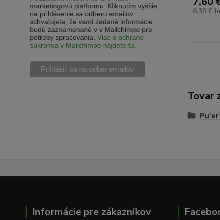
7,60 
marketingovú platformu. Kliknutím vyššie
6,39 €
b
na prihlásenie sa odberu emailov
schvaľujete, že vami zadané informácie
budú zaznamenané v v Mailchimpe pre
potreby spracovania.
Viac o ochrane
súkromia v Mailchimpe nájdete tu.
Tovar 
Pu'er
Informácie pre zákazníkov
Facebo