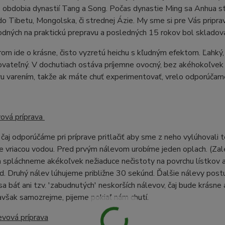
o obdobia dynastií Tang a Song. Počas dynastie Ming sa Anhua 
 Tibetu, Mongolska, či strednej Ázie. My sme si pre Vás pripravi
odných na praktickú prepravu a posledných 15 rokov bol sklado
om ide o krásne, čisto vyzretú heichu s kľudným efektom. Ľahký,
vateľný. V dochutiach ostáva príjemne ovocný, bez akéhokoľvek n
vu varením, takže ak máte chuť experimentovať, vrelo odporúčam
vová príprava
čaj odporúčáme pri príprave pritlačiť aby sme z neho vylúhovali t
 vriacou vodou. Pred prvým nálevom urobíme jeden oplach. (Zal
spláchneme akékoľvek nežiaduce nečistoty na povrchu lístkov a 
. Druhý nálev lúhujeme približne 30 sekúnd. Ďalšie nálevy post
a báť ani tzv. 'zabudnutých' neskorších nálevov, čaj bude krásn
avšak samozrejme, pijeme pokiaľ nám chutí.
evová príprava