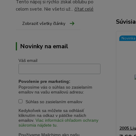
Tento nápoj si rýchlo získal obľubu po
celom svete. Nie všetci už...
čítať celé
Súvisia
Zobraziť všetky články
Novinka
Novinky na email
Váš email
Povolenie pre marketing:
Poprosíme vás o súhlas so zasielaním
emailov na vašu emailovú adresu:
Súhlas so zasielaním emailov
Kedykoľvek sa môžete sa odhlásiť
kliknutím na odkaz v pätičke našich
emailov.
Viac informácii ohľadom ochrany
súkromia nájdete tu.
2005 Li
Používame Mailchimp ako našu