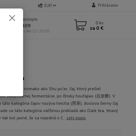
Prihlásenie
EUR
e si rady? Zavolajte.
0
ks
 904 546 409
za
0 €
 11-19:00, So-Ne 12-20:00
n heicha
n heicha je rovnako ako Shu pu'er, čaj, ktorý prešiel
om sekundárnej fermentácie, po čínsky houfajiao (后发酵). V
a táto kategória čajov nazýva heicha (黑茶), doslova čierny čaj.
ade sa táto kategória väčšinou prekladá ako Dark tea, tmavý
y tak bol jasné, že sa nejedná o č...
celý popis