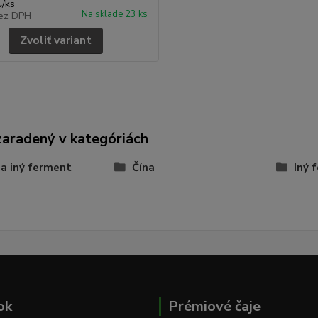
€
/
ks
Na sklade 23 ks
ez DPH
Zvoliť variant
zaradený v kategóriách
 a iný ferment
Čína
Iný 
ok
Prémiové čaje