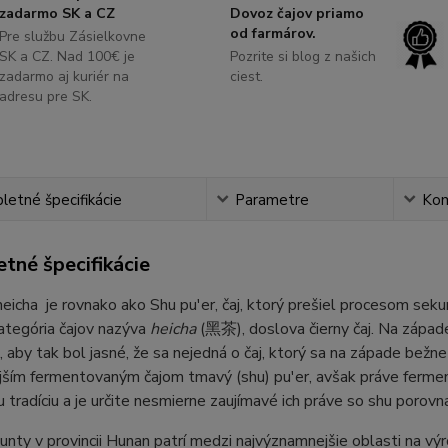
zadarmo SK a CZ
Dovoz čajov priamo
od farmárov.
Pre službu Zásielkovne
SK a CZ. Nad 100€ je
Pozrite si blog z našich
zadarmo aj kuriér na
ciest.
adresu pre SK.
etné špecifikácie
Parametre
Ko
tné špecifikácie
eicha je rovnako ako Shu pu'er, čaj, ktorý prešiel procesom seku
ategória čajov nazýva
heicha
(黑茶), doslova čierny čaj. Na západ
, aby tak bol jasné, že sa nejedná o čaj, ktorý sa na západe bežne
ším fermentovaným čajom tmavý (shu) pu'er, avšak práve fermentov
u tradíciu a je určite nesmierne zaujímavé ich práve so shu porovna
nty v provincii Hunan patrí medzi najvýznamnejšie oblasti na výr