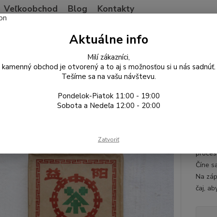
Veľkoobchod
Blog
Kontakty
Neviet
Aktuálne info
Hľadať
+421
Po-Pia
Milí zákazníci,
kamenný obchod je otvorený a to aj s možnosťou si u nás sadnúť.
Tešíme sa na vašu návštevu.
ína
Pu'er Shu a iný ferment
2006 Anhua Fuzhuan dark tea
Pondelok-Piatok 11:00 - 19:00
 Anhua Fuzhuan dark tea
Sobota a Nedeľa 12:00 - 20:00
Huna
Zatvoriť
Fuzhua
proces
Číne s
Na záp
čaj, ab