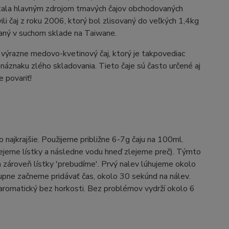
stala hlavným zdrojom tmavých čajov obchodovaných
li čaj z roku 2006, ktorý bol zlisovaný do veľkých 1,4kg
vaný v suchom sklade na Taiwane.
 výrazne medovo-kvetinový čaj, ktorý je takpovediac
áznaku zlého skladovania. Tieto čaje sú často určené aj
e povariť!
o najkrajšie. Použijeme približne 6-7g čaju na 100ml.
ejeme lístky a následne vodu hneď zlejeme preč). Týmto
zároveň lístky 'prebudíme'. Prvý nalev lúhujeme okolo
upne začneme pridávať čas, okolo 30 sekúnd na nálev.
e aromatický bez horkosti. Bez problémov vydrží okolo 6