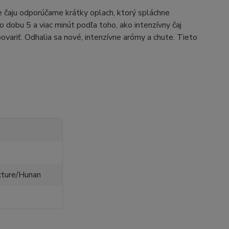
 čaju odporúčame krátky oplach, ktorý spláchne
o dobu 5 a viac minút podľa toho, ako intenzívny čaj
variť. Odhalia sa nové, intenzívne arómy a chute. Tieto
cture/Hunan